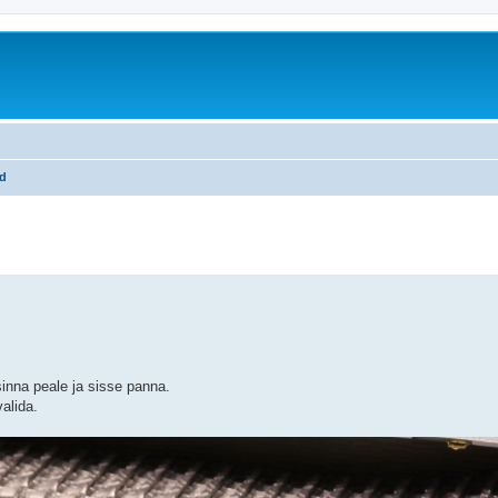
id
inna peale ja sisse panna.
valida.