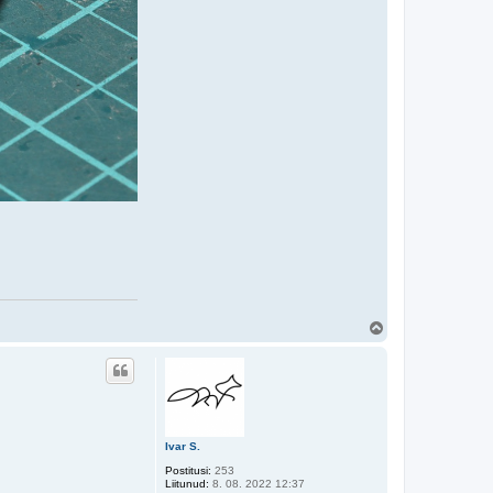
Ü
l
e
s
Ivar S.
Postitusi:
253
Liitunud:
8. 08. 2022 12:37