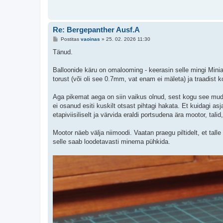
Re: Bergepanther Ausf.A
P
Postitas
vaoinas
»
25. 02. 2026 11:30
o
s
Tänud.
t
i
t
Balloonide käru on omalooming - keerasin selle mingi Minia
u
torust (või oli see 0.7mm, vat enam ei mäleta) ja traadist 
s
Aga pikemat aega on siin vaikus olnud, sest kogu see mud
ei osanud esiti kuskilt otsast pihtagi hakata. Et kuidagi as
etapiviisiliselt ja värvida eraldi portsudena ära mootor, tali
Mootor näeb välja niimoodi. Vaatan praegu piltidelt, et tall
selle saab loodetavasti minema pühkida.