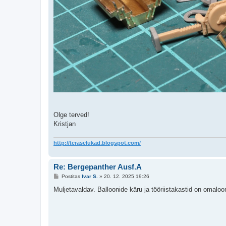
Olge terved!
Kristjan
http://teraselukad.blogspot.com/
Re: Bergepanther Ausf.A
P
Postitas
Ivar S.
»
20. 12. 2025 19:26
o
s
Muljetavaldav. Balloonide käru ja tööriistakastid on omalo
t
i
t
u
s