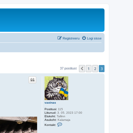
Registreeru
Logi sisse
1
2
3
Eelmine
37 postitust
vaoinas
Postitusi:
115
Liitunud:
3. 05. 2023 17:00
Elukoht:
Tallinn
Asukoht:
Kalamaja
V
Kontakt:
õ
t