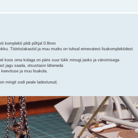
rti komplekti pildi põhjal 0.8mm
kokku. Tööriistakastid ja muu mudru on tulnud erinevatest lisakomplektidest.
el koos oma kolaga on päris suur tükk minugi jaoks ja värvimisega
jast jagu saada, otsustasin läheneda
d, keevituse ja muu lisakola.
e on mingit sodi peale ladestunud,