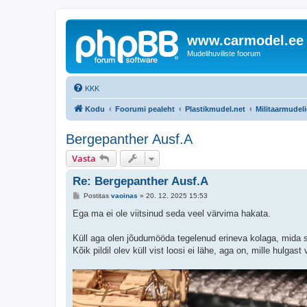
www.carmodel.ee
Mudelihuviliste foorum
KKK
Kodu
Foorumi pealeht
Plastikmudel.net
Militaarmudel
Bergepanther Ausf.A
Vasta
Re: Bergepanther Ausf.A
P
Postitas
vaoinas
»
20. 12. 2025 15:53
o
s
Ega ma ei ole viitsinud seda veel värvima hakata.
t
i
t
Küll aga olen jõudumööda tegelenud erineva kolaga, mida s
u
Kõik pildil olev küll vist loosi ei lähe, aga on, mille hulgast 
s