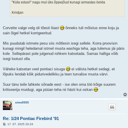
"Küta edasi!" nagu mul üks õppejõud kunagi armastas öelda
Kristjan
Corvette valge velg oli tõesti liiast
õnneks tuli mõistus enne koju ja
sain õigel hetkel korrigeeritud.
Mis puudutab istmete pesu siis mõtlesin isegi sellele. Korra proovisin
kunagi mingil heledamal istmel musta washiga teha, aga tulemus jäi päris
kole. Sellepärast pole julgenud rohkem katsetada. Samas halliga võib
isegi lootust olla.
Väheke katsetan veel pontiaci sisuga
ei välista hetkel sedagi, et
lõpuks lendab kõik pidurivedelikku ja teen turvalise musta värvi.
Suur tänu teile lahkete sõnade eest - ise olen oma töö kõige suurem
kritiseerija muidugi, aga püüan teha nii hästi kui oskan
simo5555
Re: 1/24 Pontiac Firebird '91
P
17. 07. 2025 20:24
o