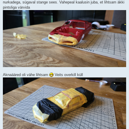
nurkadega, sügaval stange sees. Vahepeal kaalusin juba, et lihtsam äkki
i
t
pintsliga värvida
u
s
Aknaääred oli vähe lihtsam
Veits overkill küll