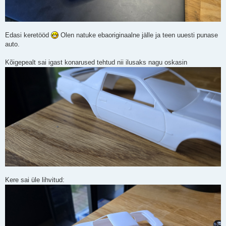
Edasi keretööd
Olen natuke ebaoriginaalne jälle ja teen uuesti punase
auto.
Kõigepealt sai igast konarused tehtud nii ilusaks nagu oskasin
Kere sai üle lihvitud: