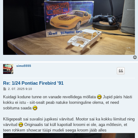
simo5555
Re: 1/24 Pontiac Firebird '91
P
2. 07. 2025 9:10
o
s
Kuidagi kodune tunne on vanade revellidega möllata
Jupid päris hästi
t
kokku ei istu - siit-sealt peab natuke loominguline olema, et need
i
t
sobituma saada
u
s
Kõigepealt sai suvalisi jupikesi värvitud. Mootor sai ka kokku liimitud ning
värvitud
Originaalis tal küll kapotiall kroomi ei ole, aga mõtlesin, et
teen rohkem showcar tüüpi mudeli seega kroom jääb alles