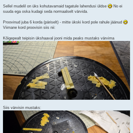
i
t
Sellel mudelil on üks kohutavamaid tagatule lahendusi üldse
No ei
u
suuda ega oska kudagi seda normaalselt värvida.
s
Proovinud juba 6 korda (päriselt) - mitte ükski kord pole rahule jäänud
Viimane kord proovisin siis nii:
Kõigepealt teipisin ükshaaval jooni mida peaks mustaks värvima
Siis värvisin mustaks: