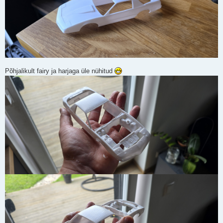
Põhjalikult fairy ja harjaga üle nühitud