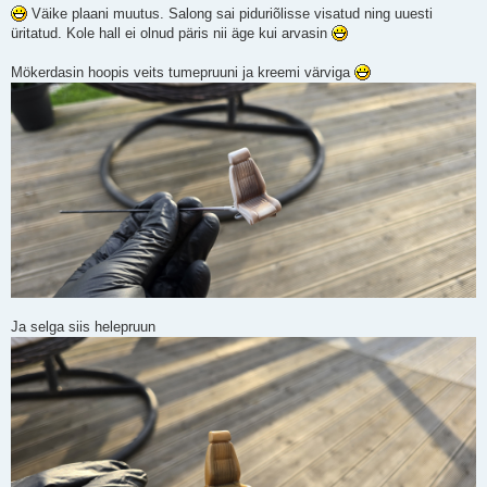
s
Väike plaani muutus. Salong sai piduriõlisse visatud ning uuesti
t
üritatud. Kole hall ei olnud päris nii äge kui arvasin
i
t
u
Mökerdasin hoopis veits tumepruuni ja kreemi värviga
s
Ja selga siis helepruun