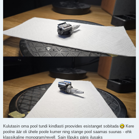
Kulutasin oma pool tundi kindlasti proovides esistanget sobitada
Kere
poolne äär oli ühele poole kumer ning stange pool saamas suunas - ehk
klassikaline monogram/revell. Sain lõpuks päris ilusaks