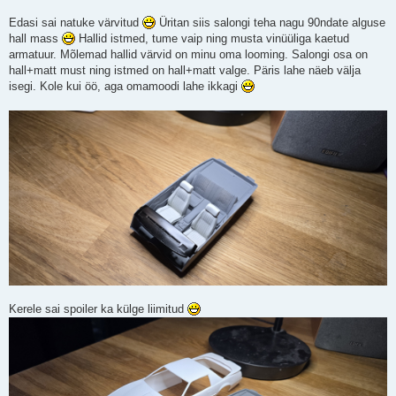
Edasi sai natuke värvitud
Üritan siis salongi teha nagu 90ndate alguse
hall mass
Hallid istmed, tume vaip ning musta vinüüliga kaetud
armatuur. Mõlemad hallid värvid on minu oma looming. Salongi osa on
hall+matt must ning istmed on hall+matt valge. Päris lahe näeb välja
isegi. Kole kui öö, aga omamoodi lahe ikkagi
Kerele sai spoiler ka külge liimitud