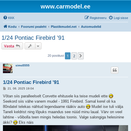
www.carmodel.ee
KKK
Registreeru
Logi sisse
Kodu
Foorumi pealeht
Plastikmudel.net
Automudelid
1/24 Pontiac Firebird '91
Vasta
1
2
Järgmine
20 postitust
simo5555
1/24 Pontiac Firebird '91
P
21. 06. 2025 19:04
o
s
Võtan siis paralleelselt Corvette ehitusele ka teise mudeli ette
t
Seekord siis vähe vanem mudel - 1991 Firebird. Samal kerel oli ka
i
t
80ndatel telekas nähtud legendaarne rääkiv auto
Mudel ise tuli välja
u
Taneli keldrist ning lõpuks maandus see nüüd minu laual. Värv on veel
s
lahtine - võibolla teen mingis heledas toonis. Valge salongiga helesinine
äkki?
Eks näis