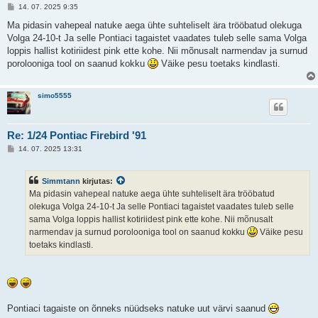
P
14. 07. 2025 9:35
o
s
Ma pidasin vahepeal natuke aega ühte suhteliselt ära trööbatud olekuga
t
Volga 24-10-t Ja selle Pontiaci tagaistet vaadates tuleb selle sama Volga
i
t
loppis hallist kotiriidest pink ette kohe. Nii mõnusalt narmendav ja surnud
u
porolooniga tool on saanud kokku
Väike pesu toetaks kindlasti.
s
simo5555
Re: 1/24 Pontiac Firebird '91
P
14. 07. 2025 13:31
o
s
t
Simmtann
kirjutas:
i
t
Ma pidasin vahepeal natuke aega ühte suhteliselt ära trööbatud
u
olekuga Volga 24-10-t Ja selle Pontiaci tagaistet vaadates tuleb selle
s
sama Volga loppis hallist kotiriidest pink ette kohe. Nii mõnusalt
narmendav ja surnud porolooniga tool on saanud kokku
Väike pesu
toetaks kindlasti.
Pontiaci tagaiste on õnneks nüüdseks natuke uut värvi saanud