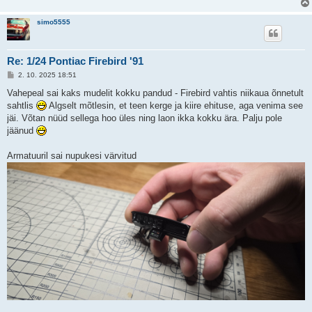
simo5555
Re: 1/24 Pontiac Firebird '91
P
2. 10. 2025 18:51
o
s
Vahepeal sai kaks mudelit kokku pandud - Firebird vahtis niikaua õnnetult
t
sahtlis
Algselt mõtlesin, et teen kerge ja kiire ehituse, aga venima see
i
t
jäi. Võtan nüüd sellega hoo üles ning laon ikka kokku ära. Palju pole
u
jäänud
s
Armatuuril sai nupukesi värvitud