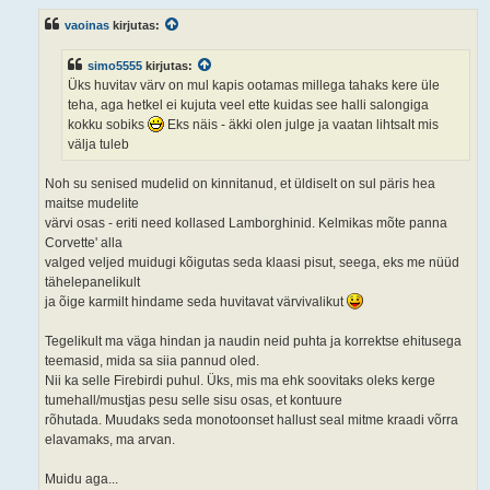
vaoinas
kirjutas:
simo5555
kirjutas:
Üks huvitav värv on mul kapis ootamas millega tahaks kere üle
teha, aga hetkel ei kujuta veel ette kuidas see halli salongiga
kokku sobiks
Eks näis - äkki olen julge ja vaatan lihtsalt mis
välja tuleb
Noh su senised mudelid on kinnitanud, et üldiselt on sul päris hea
maitse mudelite
värvi osas - eriti need kollased Lamborghinid. Kelmikas mõte panna
Corvette' alla
valged veljed muidugi kõigutas seda klaasi pisut, seega, eks me nüüd
tähelepanelikult
ja õige karmilt hindame seda huvitavat värvivalikut
Tegelikult ma väga hindan ja naudin neid puhta ja korrektse ehitusega
teemasid, mida sa siia pannud oled.
Nii ka selle Firebirdi puhul. Üks, mis ma ehk soovitaks oleks kerge
tumehall/mustjas pesu selle sisu osas, et kontuure
rõhutada. Muudaks seda monotoonset hallust seal mitme kraadi võrra
elavamaks, ma arvan.
Muidu aga...