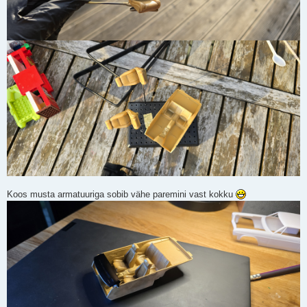
Koos musta armatuuriga sobib vähe paremini vast kokku