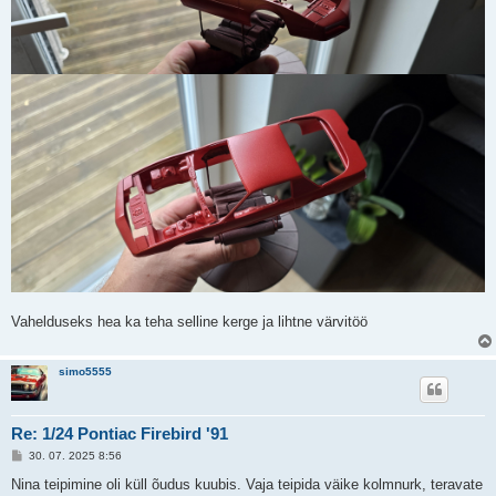
Vahelduseks hea ka teha selline kerge ja lihtne värvitöö
simo5555
Re: 1/24 Pontiac Firebird '91
P
30. 07. 2025 8:56
o
s
Nina teipimine oli küll õudus kuubis. Vaja teipida väike kolmnurk, teravate
t