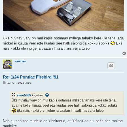
Üks huvitav värv on mul kapis ootamas millega tahaks kere üle teha, aga
hetkel ei kujuta veel ette kuidas see halli salongiga kokku sobiks
Eks
näis - äkki olen julge ja vaatan lihtsalt mis välja tuleb
vaoinas
Re: 1/24 Pontiac Firebird '91
P
13. 07. 2025 3:10
o
s
t
simo5555
kirjutas:
i
t
Üks huvitav värv on mul kapis ootamas millega tahaks kere üle teha,
u
aga hetkel ei kujuta veel ette kuidas see halli salongiga kokku sobiks
s
Eks näis - äkki olen julge ja vaatan lihtsalt mis välja tuleb
Noh su senised mudelid on kinnitanud, et üldiselt on sul päris hea maitse
mudelite