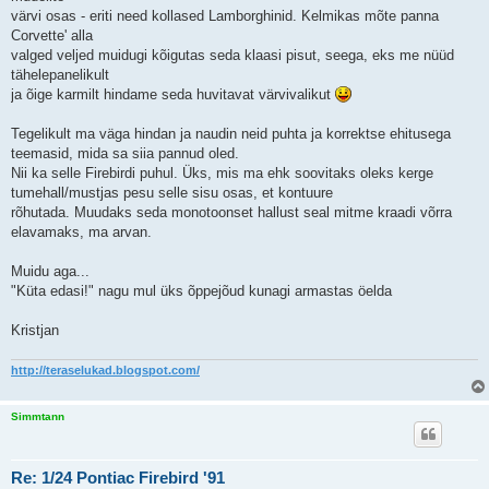
värvi osas - eriti need kollased Lamborghinid. Kelmikas mõte panna
Corvette' alla
valged veljed muidugi kõigutas seda klaasi pisut, seega, eks me nüüd
tähelepanelikult
ja õige karmilt hindame seda huvitavat värvivalikut
Tegelikult ma väga hindan ja naudin neid puhta ja korrektse ehitusega
teemasid, mida sa siia pannud oled.
Nii ka selle Firebirdi puhul. Üks, mis ma ehk soovitaks oleks kerge
tumehall/mustjas pesu selle sisu osas, et kontuure
rõhutada. Muudaks seda monotoonset hallust seal mitme kraadi võrra
elavamaks, ma arvan.
Muidu aga...
"Küta edasi!" nagu mul üks õppejõud kunagi armastas öelda
Kristjan
http://teraselukad.blogspot.com/
Simmtann
Re: 1/24 Pontiac Firebird '91