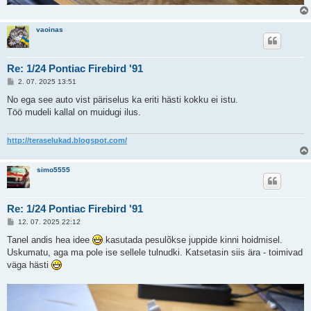
vaoinas
Re: 1/24 Pontiac Firebird '91
P
2. 07. 2025 13:51
o
s
No ega see auto vist päriselus ka eriti hästi kokku ei istu.
t
Töö mudeli kallal on muidugi ilus.
i
t
u
s
http://teraselukad.blogspot.com/
simo5555
Re: 1/24 Pontiac Firebird '91
P
12. 07. 2025 22:12
o
s
Tanel andis hea idee
kasutada pesulõkse juppide kinni hoidmisel.
t
Uskumatu, aga ma pole ise sellele tulnudki. Katsetasin siis ära - toimivad
i
t
väga hästi
u
s