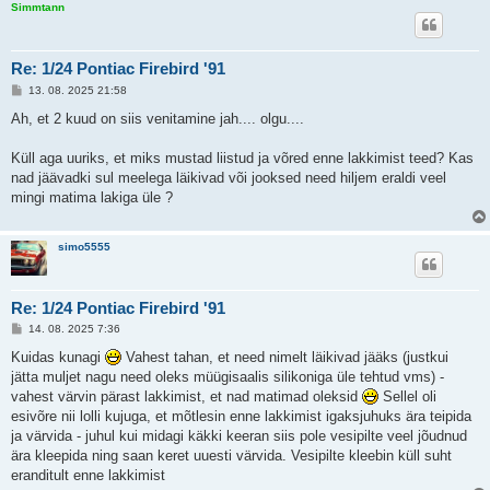
Simmtann
Re: 1/24 Pontiac Firebird '91
P
13. 08. 2025 21:58
o
s
Ah, et 2 kuud on siis venitamine jah.... olgu....
t
i
t
Küll aga uuriks, et miks mustad liistud ja võred enne lakkimist teed? Kas
u
nad jäävadki sul meelega läikivad või jooksed need hiljem eraldi veel
s
mingi matima lakiga üle ?
simo5555
Re: 1/24 Pontiac Firebird '91
P
14. 08. 2025 7:36
o
s
Kuidas kunagi
Vahest tahan, et need nimelt läikivad jääks (justkui
t
jätta muljet nagu need oleks müügisaalis silikoniga üle tehtud vms) -
i
t
vahest värvin pärast lakkimist, et nad matimad oleksid
Sellel oli
u
esivõre nii lolli kujuga, et mõtlesin enne lakkimist igaksjuhuks ära teipida
s
ja värvida - juhul kui midagi käkki keeran siis pole vesipilte veel jõudnud
ära kleepida ning saan keret uuesti värvida. Vesipilte kleebin küll suht
eranditult enne lakkimist