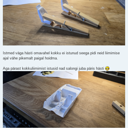
Istmed väga hästi omavahel kokku ei istunud seega pidi neid liimimise
ajal vähe pikemalt paigal hoidma.
Aga pärast kokkuliimimist istusid nad salongi juba päris hästi