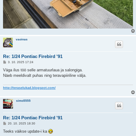
vaoinas
Re: 1/24 Pontiac Firebird '91
P
3. 10. 2025 17:24
o
s
Väga ilus töö selle armatuurlaua ja salongiga.
t
Näeb meeldivalt puhas ning teravapiiriline välja.
i
t
u
s
http://teraselukad.blogspot.com/
simo5555
Re: 1/24 Pontiac Firebird '91
P
20. 10. 2025 18:30
o
s
Teeks väikse update-i ka
t