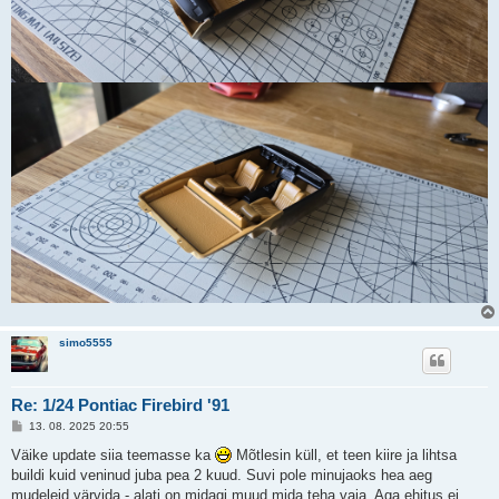
simo5555
Re: 1/24 Pontiac Firebird '91
P
13. 08. 2025 20:55
o
s
Väike update siia teemasse ka
Mõtlesin küll, et teen kiire ja lihtsa
t
buildi kuid veninud juba pea 2 kuud. Suvi pole minujaoks hea aeg
i
t
mudeleid värvida - alati on midagi muud mida teha vaja. Aga ehitus ei