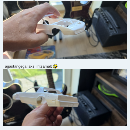
Tagastangega läks lihtsamalt