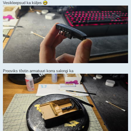
Vesikleepsud ka küljes
Prooviks tõstin armatuuri korra salongi ka