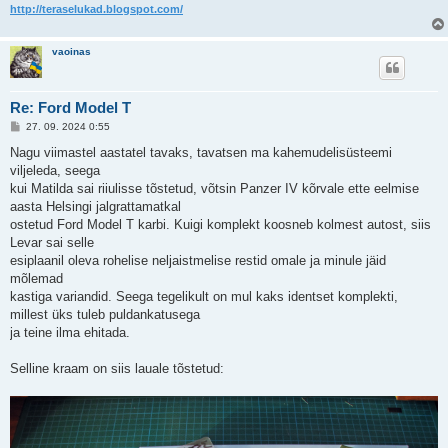
http://teraselukad.blogspot.com/
vaoinas
Re: Ford Model T
P
27. 09. 2024 0:55
o
s
Nagu viimastel aastatel tavaks, tavatsen ma kahemudelisüsteemi
t
viljeleda, seega
i
t
kui Matilda sai riiulisse tõstetud, võtsin Panzer IV kõrvale ette eelmise
u
aasta Helsingi jalgrattamatkal
s
ostetud Ford Model T karbi. Kuigi komplekt koosneb kolmest autost, siis
Levar sai selle
esiplaanil oleva rohelise neljaistmelise restid omale ja minule jäid
mõlemad
kastiga variandid. Seega tegelikult on mul kaks identset komplekti,
millest üks tuleb puldankatusega
ja teine ilma ehitada.
Selline kraam on siis lauale tõstetud: