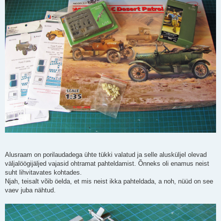
Alusraam on porilaudadega ühte tükki valatud ja selle alusküljel olevad
väljalöögijäljed vajasid ohtramat pahteldamist. Õnneks oli enamus neist
suht lihvitavates kohtades.
Njah, teisalt võib öelda, et mis neist ikka pahteldada, a noh, nüüd on see
vaev juba nähtud.