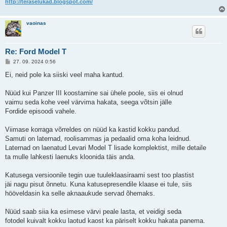
http://teraselukad.blogspot.com/
vaoinas
Re: Ford Model T
P
27. 09. 2024 0:56
o
s
Ei, neid pole ka siiski veel maha kantud.
t
i
t
Nüüd kui Panzer III koostamine sai ühele poole, siis ei olnud
u
vaimu seda kohe veel värvima hakata, seega võtsin jälle
s
Fordide episoodi vahele.
Viimase korraga võrreldes on nüüd ka kastid kokku pandud.
Samuti on laternad, roolisammas ja pedaalid oma koha leidnud.
Laternad on laenatud Levari Model T lisade komplektist, mille detaile
ta mulle lahkesti laenuks kloonida täis anda.
Katusega versioonile tegin uue tuuleklaasiraami sest too plastist
jäi nagu pisut õnnetu. Kuna katusepresendile klaase ei tule, siis
hööveldasin ka selle aknaaukude servad õhemaks.
Nüüd saab siia ka esimese värvi peale lasta, et veidigi seda
fotodel kuivalt kokku laotud kaost ka päriselt kokku hakata panema.