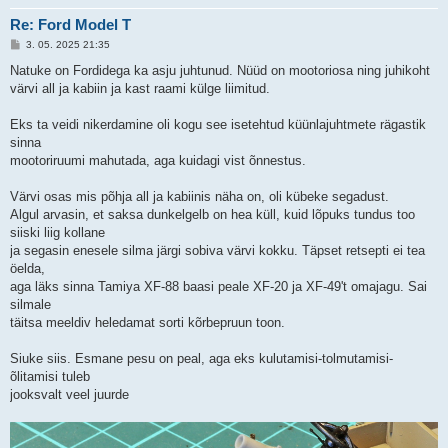
Re: Ford Model T
P
3. 05. 2025 21:35
o
s
Natuke on Fordidega ka asju juhtunud. Nüüd on mootoriosa ning juhikoht
t
värvi all ja kabiin ja kast raami külge liimitud.
i
t
u
Eks ta veidi nikerdamine oli kogu see isetehtud küünlajuhtmete rägastik
s
sinna
mootoriruumi mahutada, aga kuidagi vist õnnestus.
Värvi osas mis põhja all ja kabiinis näha on, oli kübeke segadust.
Algul arvasin, et saksa dunkelgelb on hea küll, kuid lõpuks tundus too
siiski liig kollane
ja segasin enesele silma järgi sobiva värvi kokku. Täpset retsepti ei tea
öelda,
aga läks sinna Tamiya XF-88 baasi peale XF-20 ja XF-49't omajagu. Sai
silmale
täitsa meeldiv heledamat sorti kõrbepruun toon.
Siuke siis. Esmane pesu on peal, aga eks kulutamisi-tolmutamisi-
õlitamisi tuleb
jooksvalt veel juurde