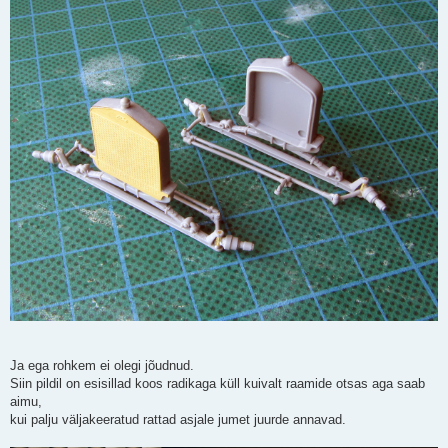
Ja ega rohkem ei olegi jõudnud.
Siin pildil on esisillad koos radikaga küll kuivalt raamide otsas aga saab
aimu,
kui palju väljakeeratud rattad asjale jumet juurde annavad.