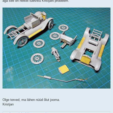
aga see on hetkel tuleviku Kristjani probleem.
Olge terved, ma lähen nüüd õlut jooma.
Kristjan