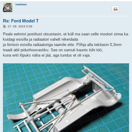
vaoinas
Re: Ford Model T
P
27. 09. 2024 0:56
o
s
Peale eelmist postitust otsustasin, et küll ma saan selle mootori sinna ka
t
kuidagi esisilla ja radiaatori vahelt nikerdada
i
t
ja liimisin esisilla radiaatoriga raamile ette. Põhja alla tekitasin 0,3mm
u
traadi abil pidurihoovastiku. See on samuti kaunis tühi töö,
s
kuna eriti lõpuks näha ei jää, aga tundus et oli vaja.