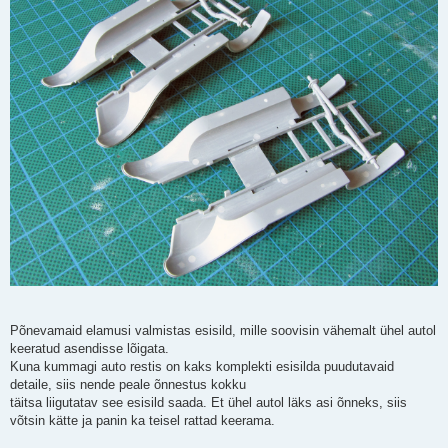
Põnevamaid elamusi valmistas esisild, mille soovisin vähemalt ühel autol
keeratud asendisse lõigata.
Kuna kummagi auto restis on kaks komplekti esisilda puudutavaid
detaile, siis nende peale õnnestus kokku
täitsa liigutatav see esisild saada. Et ühel autol läks asi õnneks, siis
võtsin kätte ja panin ka teisel rattad keerama.