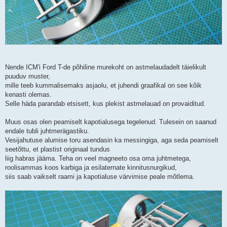
Nende ICM'i Ford T-de põhiline murekoht on astmelaudadelt täielikult
puuduv muster,
mille teeb kummalisemaks asjaolu, et juhendi graafikal on see kõik
kenasti olemas.
Selle häda parandab etsisett, kus plekist astmelauad on provaiditud.
Muus osas olen peamiselt kapotialusega tegelenud. Tulesein on saanud
endale tubli juhtmerägastiku.
Vesijahutuse alumise toru asendasin ka messingiga, aga seda peamiselt
seetõttu, et plastist originaal tundus
liig habras jääma. Teha on veel magneeto osa oma juhtmetega,
roolisammas koos karbiga ja esilaternate kinnitusnurgikud,
siis saab vaikselt raami ja kapotialuse värvimise peale mõtlema.