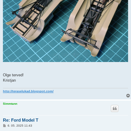
Olge terved!
Kristjan
http://teraselukad.blogspot.com/
Simmtann
Re: Ford Model T
P
6. 05. 2025 11:43
o