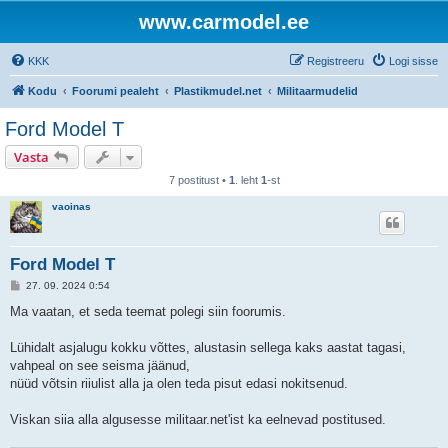
www.carmodel.ee
KKK
Registreeru
Logi sisse
Kodu
Foorumi pealeht
Plastikmudel.net
Militaarmudelid
Ford Model T
Vasta
7 postitust •
1
. leht
1
-st
vaoinas
Ford Model T
P
27. 09. 2024 0:54
o
s
Ma vaatan, et seda teemat polegi siin foorumis.
t
i
t
Lühidalt asjalugu kokku võttes, alustasin sellega kaks aastat tagasi,
u
vahpeal on see seisma jäänud,
s
nüüd võtsin riiulist alla ja olen teda pisut edasi nokitsenud.
Viskan siia alla algusesse militaar.net'ist ka eelnevad postitused.