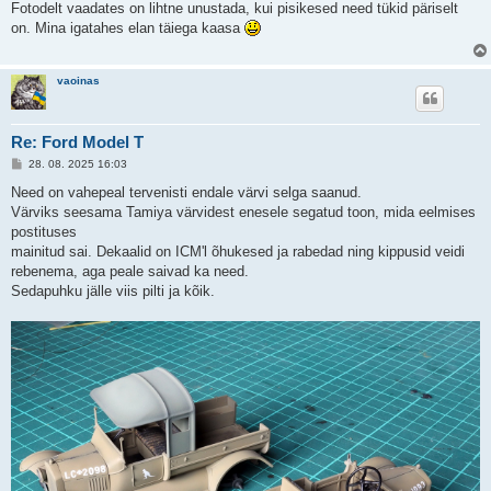
s
Fotodelt vaadates on lihtne unustada, kui pisikesed need tükid päriselt
t
on. Mina igatahes elan täiega kaasa
i
t
u
s
vaoinas
Re: Ford Model T
P
28. 08. 2025 16:03
o
s
Need on vahepeal tervenisti endale värvi selga saanud.
t
Värviks seesama Tamiya värvidest enesele segatud toon, mida eelmises
i
t
postituses
u
mainitud sai. Dekaalid on ICM'l õhukesed ja rabedad ning kippusid veidi
s
rebenema, aga peale saivad ka need.
Sedapuhku jälle viis pilti ja kõik.