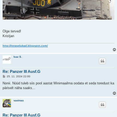
Olge terved!
Kristjan
http://teraselukad.blogspot.com/
Ivar S.
Re: Panzer III Ausf.G
P
25. 11. 2024 22:00
o
s
Nonii. Nüüd tuleb siis pool aastat Minimaailma oodata et seda toredust ka
t
päriselt näha saaks...
i
t
u
s
vaoinas
Re: Panzer III Ausf.G