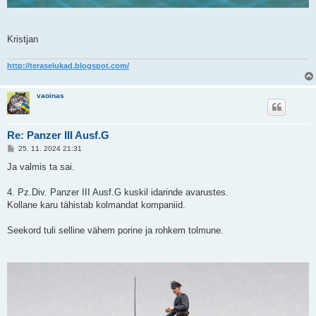
Kristjan
http://teraselukad.blogspot.com/
vaoinas
Re: Panzer III Ausf.G
P
25. 11. 2024 21:31
o
s
Ja valmis ta sai.
t
i
t
4. Pz.Div. Panzer III Ausf.G kuskil idarinde avarustes.
u
Kollane karu tähistab kolmandat kompaniid.
s
Seekord tuli selline vähem porine ja rohkem tolmune.