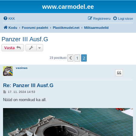
www.carmodel.ee
KKK
Registreeru
Logi sisse
Kodu
Foorumi pealeht
Plastikmudel.net
Militaarmudelid
Panzer III Ausf.G
Vasta
1
2
Eelmine
19 postitust
vaoinas
Re: Panzer III Ausf.G
P
17. 11. 2024 14:53
o
s
Nüüd on roomikud ka all.
t
i
t
u
s