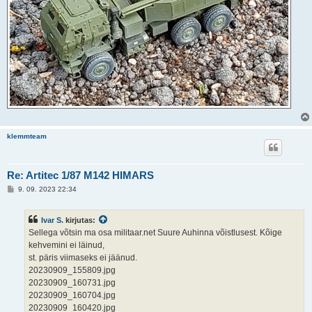
klemmteam
Re: Artitec 1/87 M142 HIMARS
P
9. 09. 2023 22:34
o
s
t
Ivar S.
kirjutas:
i
t
Sellega võtsin ma osa militaar.net Suure Auhinna võistlusest. Kõige
u
kehvemini ei läinud,
s
st. päris viimaseks ei jäänud.
20230909_155809.jpg
20230909_160731.jpg
20230909_160704.jpg
20230909_160420.jpg