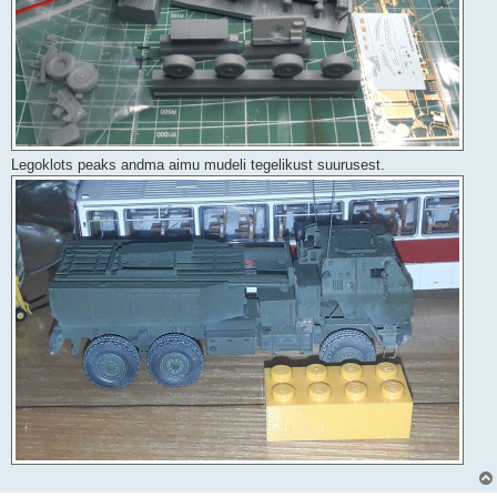
Legoklots peaks andma aimu mudeli tegelikust suurusest.