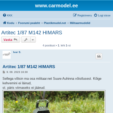
www.carmodel.ee
KKK
Registreeru
Logi sisse
Kodu
Foorumi pealeht
Plastikmudel.net
Militaarmudelid
Artitec 1/87 M142 HIMARS
Vasta
4 postitust •
1
. leht
1
-st
Ivar S.
Artitec 1/87 M142 HIMARS
P
9. 09. 2023 16:30
o
s
Sellega võtsin ma osa militaar.net Suure Auhinna võistlusest. Kõige
t
kehvemini ei läinud,
i
t
st. päris viimaseks ei jäänud.
u
s