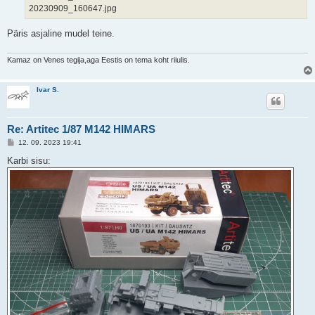
20230909_160647.jpg
Päris asjaline mudel teine.
Kamaz on Venes tegija,aga Eestis on tema koht riiulis.
Ivar S.
Re: Artitec 1/87 M142 HIMARS
P
12. 09. 2023 19:41
o
s
Karbi sisu:
t
i
t
u
s