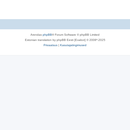
Arendas
phpBB
® Forum Software © phpBB Limited
Estonian translation by phpBB Eesti [Exabot] © 2008*-2025
Privaatsus
|
Kasutajatingimused