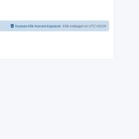
Kustuta kõik foorumi küpsised
Kõik kellaajad on
UTC+03:00