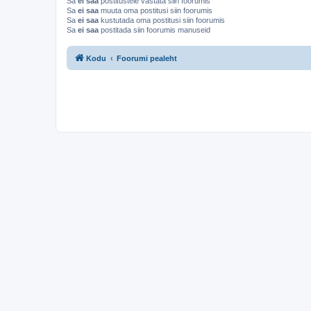
Sa
ei saa
postitustele vastata siin foorumis
Sa
ei saa
muuta oma postitusi siin foorumis
Sa
ei saa
kustutada oma postitusi siin foorumis
Sa
ei saa
postitada siin foorumis manuseid
Kodu
Foorumi pealeht