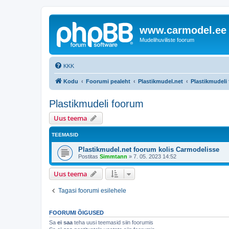
www.carmodel.ee
Mudelihuviliste foorum
KKK
Kodu
Foorumi pealeht
Plastikmudel.net
Plastikmudeli
Plastikmudeli foorum
Uus teema
TEEMASID
Plastikmudel.net foorum kolis Carmodelisse
Postitas
Simmtann
»
7. 05. 2023 14:52
Uus teema
Tagasi foorumi esilehele
FOORUMI ÕIGUSED
Sa
ei saa
teha uusi teemasid siin foorumis