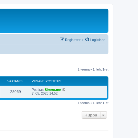
Registreeru
Logi sisse
1 teema •
1
. leht
1
-st
VAATAMISI
VIIMANE POSTITUS
Postitas
Simmtann
28069
7. 05. 2023 14:52
1 teema •
1
. leht
1
-st
Hüppa