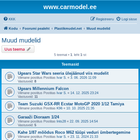
www.carmodel.ee
KKK
Registreeru
Logi sisse
Kodu
Foorumi pealeht
Plastikmudel.net
Muud mudelid
Muud mudelid
Uus teema
5 teemat •
1
. leht
1
-st
Teemasid
Ugears Star Wars seeria ülejäänud viis mudelit
Viimane postitus Postitas
Ivar S.
«
3. 06. 2026 11:09
Vastuseid:
8
Ugears Millennium Falcon
Viimane postitus Postitas
Ivar S.
«
14. 12. 2025 23:24
Vastuseid:
11
Team Suzuki GSX-RR Ecstar MotoGP 2020 1/12 Tamiya
Viimane postitus Postitas
K96
«
10. 10. 2025 21:35
Garaaži Dioraam 1/24
Viimane postitus Postitas
Ints28
«
22. 09. 2025 14:54
Vastuseid:
5
Kahe 1/87 mõõdus Roco M62 tüüpi veduri ümbertegemine
Viimane postitus Postitas
Ivar S.
«
23. 11. 2024 21:33