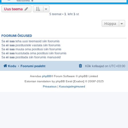
Vastuseid:
8
Uus teema
5 teemat •
1
. leht
1
-st
Hüppa
FOORUMI ÕIGUSED
Sa
ei saa
teha uusi teemasid siin foorumis
Sa
ei saa
postitustele vastata siin foorumis
Sa
ei saa
muuta oma postitusi siin foorumis
Sa
ei saa
kustutada oma postitusi siin foorumis
Sa
ei saa
postitada siin foorumis manuseid
Kodu
Foorumi pealeht
Kõik kellaajad on
UTC+03:00
Arendas
phpBB
® Forum Software © phpBB Limited
Estonian translation by phpBB Eesti [Exabot] © 2008*-2025
Privaatsus
|
Kasutajatingimused