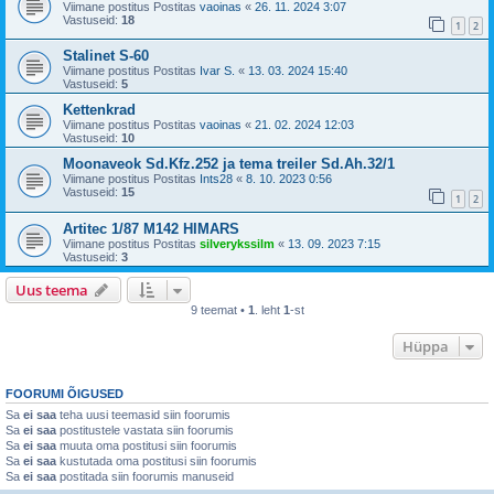
Viimane postitus Postitas
vaoinas
«
26. 11. 2024 3:07
Vastuseid:
18
1
2
Stalinet S-60
Viimane postitus Postitas
Ivar S.
«
13. 03. 2024 15:40
Vastuseid:
5
Kettenkrad
Viimane postitus Postitas
vaoinas
«
21. 02. 2024 12:03
Vastuseid:
10
Moonaveok Sd.Kfz.252 ja tema treiler Sd.Ah.32/1
Viimane postitus Postitas
Ints28
«
8. 10. 2023 0:56
Vastuseid:
15
1
2
Artitec 1/87 M142 HIMARS
Viimane postitus Postitas
silverykssilm
«
13. 09. 2023 7:15
Vastuseid:
3
Uus teema
9 teemat •
1
. leht
1
-st
Hüppa
FOORUMI ÕIGUSED
Sa
ei saa
teha uusi teemasid siin foorumis
Sa
ei saa
postitustele vastata siin foorumis
Sa
ei saa
muuta oma postitusi siin foorumis
Sa
ei saa
kustutada oma postitusi siin foorumis
Sa
ei saa
postitada siin foorumis manuseid