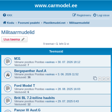
www.carmodel.ee
KKK
Registreeru
Logi sisse
Kodu
Foorumi pealeht
Plastikmudel.net
Militaarmudelid
Militaarmudelid
Uus teema
9 teemat •
1
. leht
1
-st
Teemasid
M31
Viimane postitus Postitas
vaoinas
«
30. 07. 2026 18:12
Vastuseid:
7
Bergepanther Ausf.A
Viimane postitus Postitas
vaoinas
«
3. 06. 2026 11:52
Vastuseid:
36
1
2
3
Ford Model T
Viimane postitus Postitas
vaoinas
«
28. 08. 2025 16:03
Vastuseid:
6
Briti BL 7.2-tolline haubits
Viimane postitus Postitas
vaoinas
«
29. 07. 2025 0:43
Vastuseid:
12
Panzer III Ausf.G