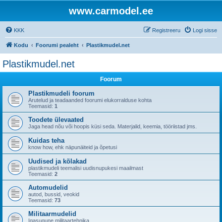
www.carmodel.ee
KKK
Registreeru
Logi sisse
Kodu
Foorumi pealeht
Plastikmudel.net
Plastikmudel.net
Foorum
Plastikmudeli foorum
Arutelud ja teadaanded foorumi elukorralduse kohta
Teemasid:
1
Toodete ülevaated
Jaga head nõu või hoopis küsi seda. Materjalid, keemia, tööriistad jms.
Kuidas teha
know how, ehk näpunäiteid ja õpetusi
Uudised ja kõlakad
plastikmudeli teemalisi uudisnupukesi maailmast
Teemasid:
2
Automudelid
autod, bussid, veokid
Teemasid:
73
Militaarmudelid
Igasugune militaartehnika