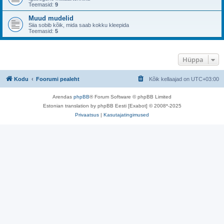
Teemasid:
9
Muud mudelid
Siia sobib kõik, mida saab kokku kleepida
Teemasid:
5
Hüppa
Kodu
Foorumi pealeht
Kõik kellaajad on
UTC+03:00
Arendas
phpBB
® Forum Software © phpBB Limited
Estonian translation by phpBB Eesti [Exabot] © 2008*-2025
Privaatsus
|
Kasutajatingimused