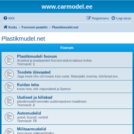
www.carmodel.ee
KKK
Registreeru
Logi sisse
Kodu
Foorumi pealeht
Plastikmudel.net
Plastikmudel.net
Foorum
Plastikmudeli foorum
Arutelud ja teadaanded foorumi elukorralduse kohta
Teemasid:
1
Toodete ülevaated
Jaga head nõu või hoopis küsi seda. Materjalid, keemia, tööriistad jms.
Kuidas teha
know how, ehk näpunäiteid ja õpetusi
Uudised ja kõlakad
plastikmudeli teemalisi uudisnupukesi maailmast
Teemasid:
2
Automudelid
autod, bussid, veokid
Teemasid:
73
Militaarmudelid
Igasugune militaartehnika