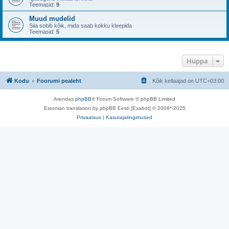
Teemasid:
9
Muud mudelid
Siia sobib kõik, mida saab kokku kleepida
Teemasid:
5
Hüppa
Kodu
Foorumi pealeht
Kõik kellaajad on
UTC+03:00
Arendas
phpBB
® Forum Software © phpBB Limited
Estonian translation by phpBB Eesti [Exabot] © 2008*-2025
Privaatsus
|
Kasutajatingimused