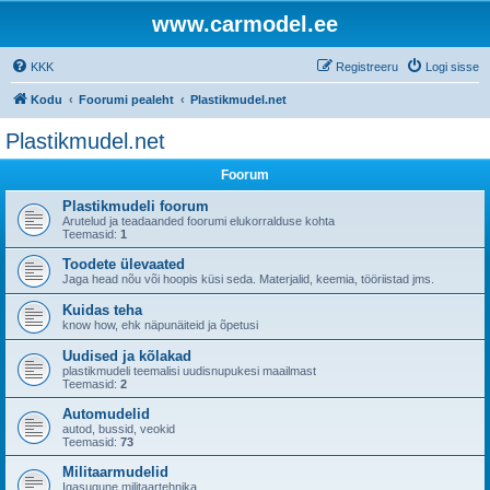
www.carmodel.ee
KKK
Registreeru
Logi sisse
Kodu
Foorumi pealeht
Plastikmudel.net
Plastikmudel.net
Foorum
Plastikmudeli foorum
Arutelud ja teadaanded foorumi elukorralduse kohta
Teemasid:
1
Toodete ülevaated
Jaga head nõu või hoopis küsi seda. Materjalid, keemia, tööriistad jms.
Kuidas teha
know how, ehk näpunäiteid ja õpetusi
Uudised ja kõlakad
plastikmudeli teemalisi uudisnupukesi maailmast
Teemasid:
2
Automudelid
autod, bussid, veokid
Teemasid:
73
Militaarmudelid
Igasugune militaartehnika