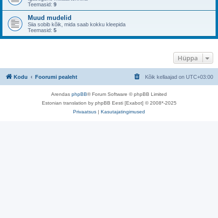
Teemasid:
9
Muud mudelid
Siia sobib kõik, mida saab kokku kleepida
Teemasid:
5
Hüppa
Kodu
Foorumi pealeht
Kõik kellaajad on
UTC+03:00
Arendas
phpBB
® Forum Software © phpBB Limited
Estonian translation by phpBB Eesti [Exabot] © 2008*-2025
Privaatsus
|
Kasutajatingimused