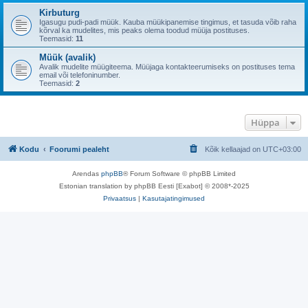
Kirbuturg
Igasugu pudi-padi müük. Kauba müükipanemise tingimus, et tasuda võib raha
kõrval ka mudelites, mis peaks olema toodud müüja postituses.
Teemasid:
11
Müük (avalik)
Avalik mudelite müügiteema. Müüjaga kontakteerumiseks on postituses tema
email või telefoninumber.
Teemasid:
2
Hüppa
Kodu
Foorumi pealeht
Kõik kellaajad on
UTC+03:00
Arendas
phpBB
® Forum Software © phpBB Limited
Estonian translation by phpBB Eesti [Exabot] © 2008*-2025
Privaatsus
|
Kasutajatingimused