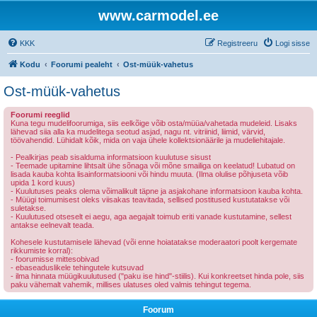
www.carmodel.ee
KKK
Registreeru
Logi sisse
Kodu
Foorumi pealeht
Ost-müük-vahetus
Ost-müük-vahetus
Foorumi reeglid
Kuna tegu mudelifoorumiga, siis eelkõige võib osta/müüa/vahetada mudeleid. Lisaks
lähevad siia alla ka mudelitega seotud asjad, nagu nt. vitriinid, liimid, värvid,
töövahendid. Lühidalt kõik, mida on vaja ühele kollektsionäärile ja mudeliehitajale.
- Pealkirjas peab sisalduma informatsioon kuulutuse sisust
- Teemade upitamine lihtsalt ühe sõnaga või mõne smailiga on keelatud! Lubatud on
lisada kauba kohta lisainformatsiooni või hindu muuta. (Ilma olulise põhjuseta võib
upida 1 kord kuus)
- Kuulutuses peaks olema võimalikult täpne ja asjakohane informatsioon kauba kohta.
- Müügi toimumisest oleks viisakas teavitada, sellised postitused kustutatakse või
suletakse.
- Kuulutused otseselt ei aegu, aga aegajalt toimub eriti vanade kustutamine, sellest
antakse eelnevalt teada.
Kohesele kustutamisele lähevad (või enne hoiatatakse moderaatori poolt kergemate
rikkumiste korral):
- foorumisse mittesobivad
- ebaseaduslikele tehingutele kutsuvad
- ilma hinnata müügikuulutused ("paku ise hind"-stiilis). Kui konkreetset hinda pole, siis
paku vähemalt vahemik, millises ulatuses oled valmis tehingut tegema.
Foorum