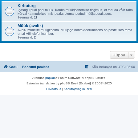
Kirbuturg
Igasugu pudi-padi müük. Kauba müükipanemise tingimus, et tasuda võib raha
kõrval ka mudelites, mis peaks olema toodud müüja postituses.
Teemasid:
11
Müük (avalik)
Avalik mudelite müügiteema. Müüjaga kontakteerumiseks on postituses tema
email või telefoninumber.
Teemasid:
2
Hüppa
Kodu
Foorumi pealeht
Kõik kellaajad on
UTC+03:00
Arendas
phpBB
® Forum Software © phpBB Limited
Estonian translation by phpBB Eesti [Exabot] © 2008*-2025
Privaatsus
|
Kasutajatingimused