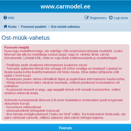
www.carmodel.ee
KKK
Registreeru
Logi sisse
Kodu
Foorumi pealeht
Ost-müük-vahetus
Ost-müük-vahetus
Foorumi reeglid
Kuna tegu mudelifoorumiga, siis eelkõige võib osta/müüa/vahetada mudeleid. Lisaks
lähevad siia alla ka mudelitega seotud asjad, nagu nt. vitriinid, liimid, värvid,
töövahendid. Lühidalt kõik, mida on vaja ühele kollektsionäärile ja mudeliehitajale.
- Pealkirjas peab sisalduma informatsioon kuulutuse sisust
- Teemade upitamine lihtsalt ühe sõnaga või mõne smailiga on keelatud! Lubatud on
lisada kauba kohta lisainformatsiooni või hindu muuta. (Ilma olulise põhjuseta võib
upida 1 kord kuus)
- Kuulutuses peaks olema võimalikult täpne ja asjakohane informatsioon kauba kohta.
- Müügi toimumisest oleks viisakas teavitada, sellised postitused kustutatakse või
suletakse.
- Kuulutused otseselt ei aegu, aga aegajalt toimub eriti vanade kustutamine, sellest
antakse eelnevalt teada.
Kohesele kustutamisele lähevad (või enne hoiatatakse moderaatori poolt kergemate
rikkumiste korral):
- foorumisse mittesobivad
- ebaseaduslikele tehingutele kutsuvad
- ilma hinnata müügikuulutused ("paku ise hind"-stiilis). Kui konkreetset hinda pole, siis
paku vähemalt vahemik, millises ulatuses oled valmis tehingut tegema.
Foorum