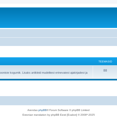
TEEMASID
88
jooniste kogumik. Lisaks artikleid mudelitest erinevatest ajakirjadest ja
Arendas
phpBB
® Forum Software © phpBB Limited
Estonian translation by phpBB Eesti [Exabot] © 2008*-2025