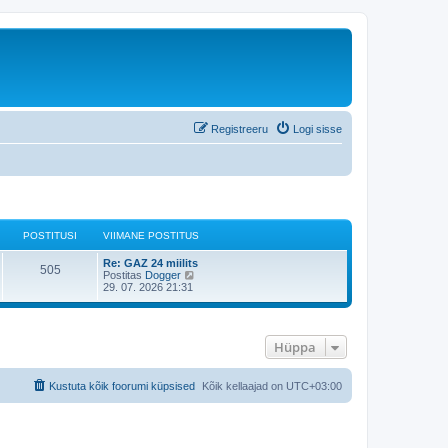
Registreeru
Logi sisse
POSTITUSI
VIIMANE POSTITUS
Re: GAZ 24 miilits
505
V
Postitas
Dogger
a
29. 07. 2026 21:31
a
t
a
v
Hüppa
i
i
m
a
Kustuta kõik foorumi küpsised
Kõik kellaajad on
UTC+03:00
s
t
p
o
s