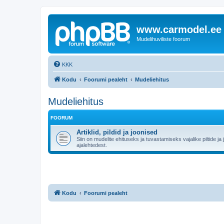
www.carmodel.ee
Mudelihuviliste foorum
KKK
Kodu
Foorumi pealeht
Mudeliehitus
Mudeliehitus
FOORUM
Artiklid, pildid ja joonised
Siin on mudelite ehituseks ja tuvastamiseks vajalike piltide ja 
ajalehtedest.
Kodu
Foorumi pealeht