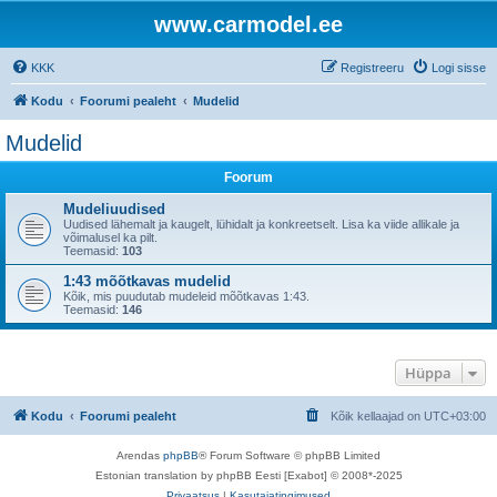
www.carmodel.ee
KKK
Registreeru
Logi sisse
Kodu
Foorumi pealeht
Mudelid
Mudelid
Foorum
Mudeliuudised
Uudised lähemalt ja kaugelt, lühidalt ja konkreetselt. Lisa ka viide allikale ja
võimalusel ka pilt.
Teemasid:
103
1:43 mõõtkavas mudelid
Kõik, mis puudutab mudeleid mõõtkavas 1:43.
Teemasid:
146
Hüppa
Kodu
Foorumi pealeht
Kõik kellaajad on
UTC+03:00
Arendas
phpBB
® Forum Software © phpBB Limited
Estonian translation by phpBB Eesti [Exabot] © 2008*-2025
Privaatsus
|
Kasutajatingimused