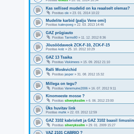
Postitas
enkus
»
28. 02. 2014 16:54
Kas sellised mudelid on ka reaalselt olemas?
Postitas
olx
»
23. 01. 2014 10:22
Mudelite karbid (palju Vene omi)
Postitas
kalevpoeg
»
22. 03. 2013 14:46
GAZ prügiauto
Postitas
Tarmo80
»
11. 12. 2012 8:36
Jõusöödaveok ZCK-F-10, ZCK-F-15
Postitas
kolz
»
25. 10. 2012 10:29
GAZ 13 Tsaika
Postitas
Viskimees
»
15. 09. 2012 21:10
Ralli Moskvichid
Postitas
jasper
»
31. 08. 2012 15:32
Millega on tegu?
Postitas
Vanemuine2006
»
16. 07. 2012 9:11
Kinomeeste mosse ?
Postitas
silverykssilm
»
6. 06. 2012 23:00
Üks huvitav link
Postitas
muhk
»
22. 03. 2012 12:59
GAZ 3102 kabriolett ja GAZ 3102 baasil limusii
Postitas
silverykssilm
»
29. 01. 2009 15:27
VAZ 2101 CABRIO ?