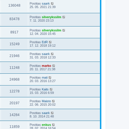
Postitas
saark
136048
25. 05. 2021 21:39
Postitas
silverykssilm
83478
7. 11. 2020 23:13
Postitas
silverykssilm
8917
12. 04. 2020 15:45
Postitas
EdR
15249
17. 12. 2018 19:12
Postitas
saark
21946
31. 03. 2018 12:33
Postitas
marko
11248
20. 11. 2017 21:38
Postitas
mati
24968
20. 03. 2016 13:27
Postitas
Kaits
12278
15. 03. 2016 6:59
Postitas
Maisto
20197
22. 06. 2015 20:02
Postitas
saark
14284
8. 10. 2014 21:48
Postitas
enkus
11859
28. 02. 2014 16:54