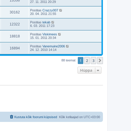
13536
27. 11. 2011 20:29
Postitas
Crazzy007
30162
20. 04. 2011 21:55
Postitas
tekab
12322
6. 03. 2011 17:23
Postitas
Viskimees
18818
15. 01. 2011 20:34
Postitas
Vanemuine2006
16894
24. 12. 2010 14:14
1
2
3
Järgmine
88 teemat
Hüppa
Kustuta kõik foorumi küpsised
Kõik kellaajad on
UTC+03:00