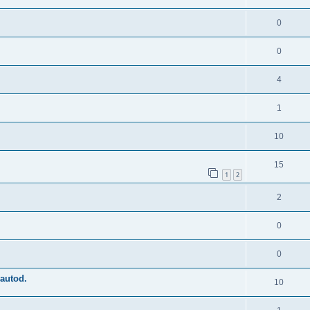
0
0
4
1
10
15
1
2
2
0
0
nautod.
10