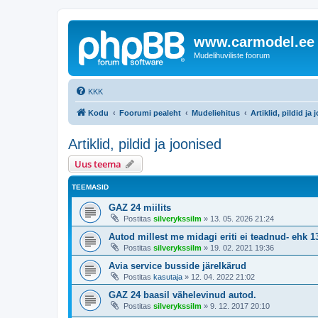
www.carmodel.ee
Mudelihuviliste foorum
KKK
Kodu
Foorumi pealeht
Mudeliehitus
Artiklid, pildid ja
Artiklid, pildid ja joonised
Uus teema
TEEMASID
GAZ 24 miilits
Postitas
silverykssilm
»
13. 05. 2026 21:24
Autod millest me midagi eriti ei teadnud- ehk 13
Postitas
silverykssilm
»
19. 02. 2021 19:36
Avia service busside järelkärud
Postitas
kasutaja
»
12. 04. 2022 21:02
GAZ 24 baasil vähelevinud autod.
Postitas
silverykssilm
»
9. 12. 2017 20:10