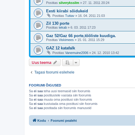
Postitas
silverykssilm
»
27. 11. 2011 20:24
Eesti kiirabi sõidukeid
Postitas
Tuttav
»
16. 04. 2011 21:03
Zil 130 porte
Postitas
tekab
»
6. 03. 2011 17:23
Gaz 52/Gaz 66 porte,tööliste kuudiga.
Postitas
Viskimees
»
15. 01. 2011 15:29
GAZ 12 katafalk
Postitas
Vanemuine2006
»
24. 12. 2010 13:42
Uus teema
Tagasi foorumi esilehele
FOORUMI ÕIGUSED
Sa
ei saa
teha uusi teemasid siin foorumis
Sa
ei saa
postitustele vastata siin foorumis
Sa
ei saa
muuta oma postitusi siin foorumis
Sa
ei saa
kustutada oma postitusi siin foorumis
Sa
ei saa
postitada siin foorumis manuseid
Kodu
Foorumi pealeht