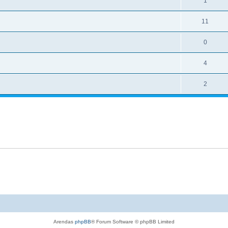
1
11
0
4
2
Arendas
phpBB
® Forum Software © phpBB Limited