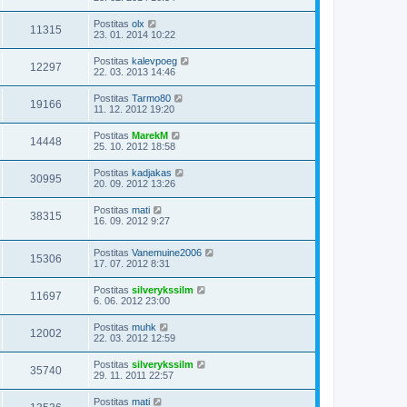
Postitas
olx
11315
23. 01. 2014 10:22
Postitas
kalevpoeg
12297
22. 03. 2013 14:46
Postitas
Tarmo80
19166
11. 12. 2012 19:20
Postitas
MarekM
14448
25. 10. 2012 18:58
Postitas
kadjakas
30995
20. 09. 2012 13:26
Postitas
mati
38315
16. 09. 2012 9:27
Postitas
Vanemuine2006
15306
17. 07. 2012 8:31
Postitas
silverykssilm
11697
6. 06. 2012 23:00
Postitas
muhk
12002
22. 03. 2012 12:59
Postitas
silverykssilm
35740
29. 11. 2011 22:57
Postitas
mati