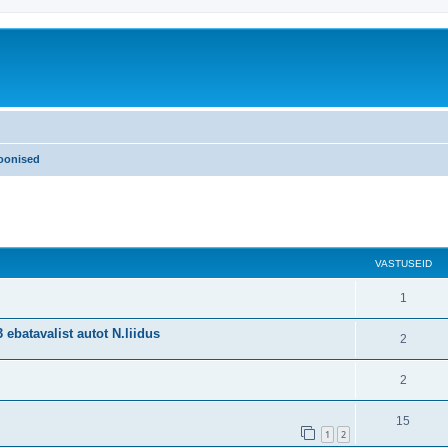
 joonised
VASTUSEID
1
 ebatavalist autot N.liidus
2
2
15
1
2