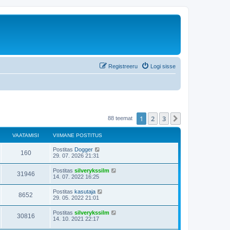
Registreeru
Logi sisse
1
2
3
Järgmine
88 teemat
VAATAMISI
VIIMANE POSTITUS
Postitas
Dogger
160
29. 07. 2026 21:31
Postitas
silverykssilm
31946
14. 07. 2022 16:25
Postitas
kasutaja
8652
29. 05. 2022 21:01
Postitas
silverykssilm
30816
14. 10. 2021 22:17