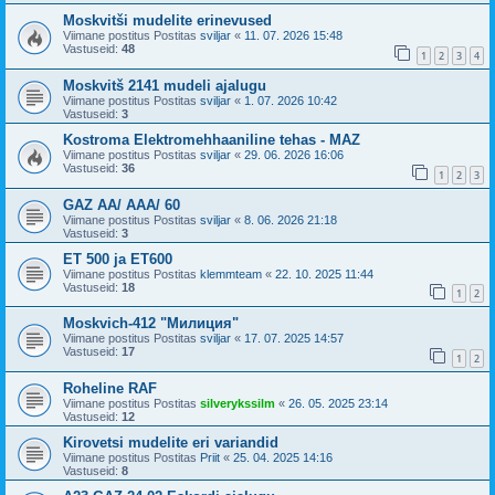
Moskvitši mudelite erinevused
Viimane postitus Postitas
sviljar
«
11. 07. 2026 15:48
Vastuseid:
48
1
2
3
4
Moskvitš 2141 mudeli ajalugu
Viimane postitus Postitas
sviljar
«
1. 07. 2026 10:42
Vastuseid:
3
Kostroma Elektromehhaaniline tehas - MAZ
Viimane postitus Postitas
sviljar
«
29. 06. 2026 16:06
Vastuseid:
36
1
2
3
GAZ AA/ AAA/ 60
Viimane postitus Postitas
sviljar
«
8. 06. 2026 21:18
Vastuseid:
3
ET 500 ja ET600
Viimane postitus Postitas
klemmteam
«
22. 10. 2025 11:44
Vastuseid:
18
1
2
Мoskvich-412 "Милиция"
Viimane postitus Postitas
sviljar
«
17. 07. 2025 14:57
Vastuseid:
17
1
2
Roheline RAF
Viimane postitus Postitas
silverykssilm
«
26. 05. 2025 23:14
Vastuseid:
12
Kirovetsi mudelite eri variandid
Viimane postitus Postitas
Priit
«
25. 04. 2025 14:16
Vastuseid:
8