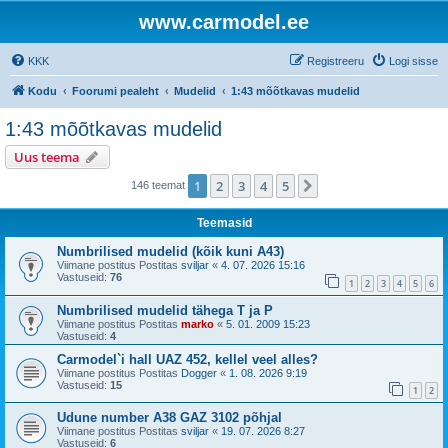
www.carmodel.ee
KKK
Registreeru
Logi sisse
Kodu
Foorumi pealeht
Mudelid
1:43 mõõtkavas mudelid
1:43 mõõtkavas mudelid
Uus teema
1
2
3
4
5
Järgmine
146 teemat
Teemasid
Numbrilised mudelid (kõik kuni A43)
Viimane postitus Postitas
sviljar
«
4. 07. 2026 15:16
Vastuseid:
76
1
2
3
4
5
6
Numbrilised mudelid tähega T ja P
Viimane postitus Postitas
marko
«
5. 01. 2009 15:23
Vastuseid:
4
Carmodel`i hall UAZ 452, kellel veel alles?
Viimane postitus Postitas
Dogger
«
1. 08. 2026 9:19
Vastuseid:
15
1
2
Udune number A38 GAZ 3102 põhjal
Viimane postitus Postitas
sviljar
«
19. 07. 2026 8:27
Vastuseid:
6