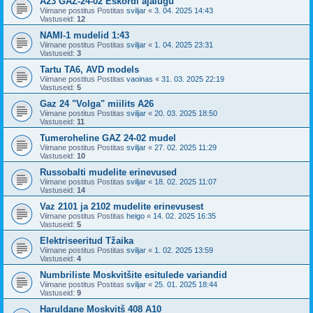
A23 GAZ-24-02 Eskordi ajalugu
Viimane postitus Postitas
sviljar
«
3. 04. 2025 14:43
Vastuseid:
12
NAMI-1 mudelid 1:43
Viimane postitus Postitas
sviljar
«
1. 04. 2025 23:31
Vastuseid:
3
Tartu TA6, AVD models
Viimane postitus Postitas
vaoinas
«
31. 03. 2025 22:19
Vastuseid:
5
Gaz 24 "Volga" miilits A26
Viimane postitus Postitas
sviljar
«
20. 03. 2025 18:50
Vastuseid:
11
Tumeroheline GAZ 24-02 mudel
Viimane postitus Postitas
sviljar
«
27. 02. 2025 11:29
Vastuseid:
10
Russobalti mudelite erinevused
Viimane postitus Postitas
sviljar
«
18. 02. 2025 11:07
Vastuseid:
14
Vaz 2101 ja 2102 mudelite erinevusest
Viimane postitus Postitas
heigo
«
14. 02. 2025 16:35
Vastuseid:
5
Elektriseeritud Tžaika
Viimane postitus Postitas
sviljar
«
1. 02. 2025 13:59
Vastuseid:
4
Numbriliste Moskvitšite esitulede variandid
Viimane postitus Postitas
sviljar
«
25. 01. 2025 18:44
Vastuseid:
9
Haruldane Moskvitš 408 A10