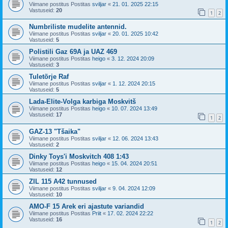
Viimane postitus Postitas
sviljar
«
21. 01. 2025 22:15
Vastuseid:
20
1
2
Numbriliste mudelite antennid.
Viimane postitus Postitas
sviljar
«
20. 01. 2025 10:42
Vastuseid:
5
Polistili Gaz 69A ja UAZ 469
Viimane postitus Postitas
heigo
«
3. 12. 2024 20:09
Vastuseid:
3
Tuletõrje Raf
Viimane postitus Postitas
sviljar
«
1. 12. 2024 20:15
Vastuseid:
5
Lada-Elite-Volga karbiga Moskvitš
Viimane postitus Postitas
heigo
«
10. 07. 2024 13:49
Vastuseid:
17
1
2
GAZ-13 "Tšaika"
Viimane postitus Postitas
sviljar
«
12. 06. 2024 13:43
Vastuseid:
2
Dinky Toys'i Moskvitch 408 1:43
Viimane postitus Postitas
heigo
«
15. 04. 2024 20:51
Vastuseid:
12
ZIL 115 A42 tunnused
Viimane postitus Postitas
sviljar
«
9. 04. 2024 12:09
Vastuseid:
10
AMO-F 15 Arek eri ajastute variandid
Viimane postitus Postitas
Priit
«
17. 02. 2024 22:22
Vastuseid:
16
1
2