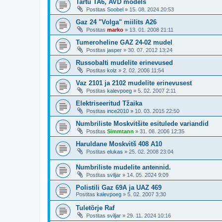
Tartu TA6, AVD models
Postitas
Soobel
»
15. 08. 2024 20:53
Gaz 24 "Volga" miilits A26
Postitas
marko
»
13. 01. 2008 21:11
Tumeroheline GAZ 24-02 mudel
Postitas
jasper
»
30. 07. 2012 13:24
Russobalti mudelite erinevused
Postitas
kolz
»
2. 02. 2006 11:54
Vaz 2101 ja 2102 mudelite erinevusest
Postitas
kalevpoeg
»
5. 02. 2007 2:11
Elektriseeritud Tžaika
Postitas
ince2010
»
10. 03. 2015 22:50
Numbriliste Moskvitšite esitulede variandid
Postitas
Simmtann
»
31. 08. 2006 12:35
Haruldane Moskvitš 408 A10
Postitas
elukas
»
25. 02. 2008 23:04
Numbriliste mudelite antennid.
Postitas
sviljar
»
14. 05. 2024 9:09
Polistili Gaz 69A ja UAZ 469
Postitas
kalevpoeg
»
5. 02. 2007 3:30
Tuletõrje Raf
Postitas
sviljar
»
29. 11. 2024 10:16