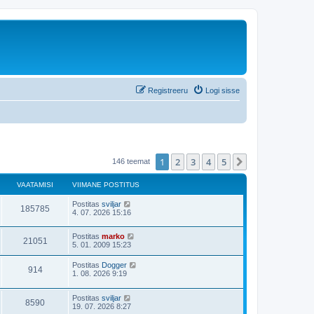
Registreeru
Logi sisse
1
2
3
4
5
Järgmine
146 teemat
VAATAMISI
VIIMANE POSTITUS
Postitas
sviljar
185785
4. 07. 2026 15:16
Postitas
marko
21051
5. 01. 2009 15:23
Postitas
Dogger
914
1. 08. 2026 9:19
Postitas
sviljar
8590
19. 07. 2026 8:27