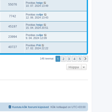
Postitas
heigo
55076
10. 07. 2024 13:49
Postitas
sviljar
7742
12. 06. 2024 13:43
Postitas
heigo
45197
15. 04. 2024 20:51
Postitas
sviljar
23994
9. 04. 2024 12:09
Postitas
Priit
40727
17. 02. 2024 22:22
1
2
3
4
5
Järgmine
146 teemat
Hüppa
Kustuta kõik foorumi küpsised
Kõik kellaajad on
UTC+03:00