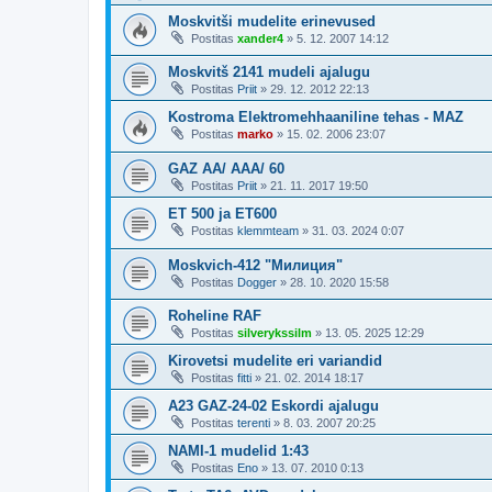
Moskvitši mudelite erinevused
Postitas
xander4
»
5. 12. 2007 14:12
Moskvitš 2141 mudeli ajalugu
Postitas
Priit
»
29. 12. 2012 22:13
Kostroma Elektromehhaaniline tehas - MAZ
Postitas
marko
»
15. 02. 2006 23:07
GAZ AA/ AAA/ 60
Postitas
Priit
»
21. 11. 2017 19:50
ET 500 ja ET600
Postitas
klemmteam
»
31. 03. 2024 0:07
Мoskvich-412 "Милиция"
Postitas
Dogger
»
28. 10. 2020 15:58
Roheline RAF
Postitas
silverykssilm
»
13. 05. 2025 12:29
Kirovetsi mudelite eri variandid
Postitas
fitti
»
21. 02. 2014 18:17
A23 GAZ-24-02 Eskordi ajalugu
Postitas
terenti
»
8. 03. 2007 20:25
NAMI-1 mudelid 1:43
Postitas
Eno
»
13. 07. 2010 0:13