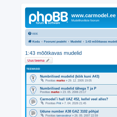
www.carmodel.ee
Mudelihuviliste foorum
KKK
Kodu
Foorumi pealeht
Mudelid
1:43 mõõtkavas mudel
1:43 mõõtkavas mudelid
Uus teema
TEEMASID
Numbrilised mudelid (kõik kuni A43)
Postitas
marko
»
29. 12. 2005 19:05
Numbrilised mudelid tähega T ja P
Postitas
marko
»
23. 05. 2006 23:17
Carmodel`i hall UAZ 452, kellel veel alles?
Postitas
Priit
»
7. 04. 2026 21:45
Udune number A38 GAZ 3102 põhjal
Postitas
taevavalvur
»
26. 05. 2007 22:59