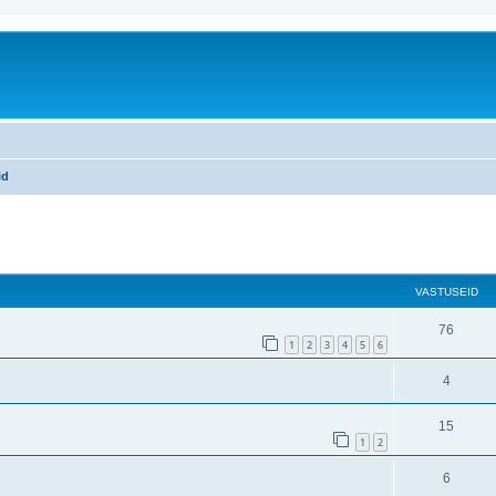
id
VASTUSEID
76
1
2
3
4
5
6
4
15
1
2
6