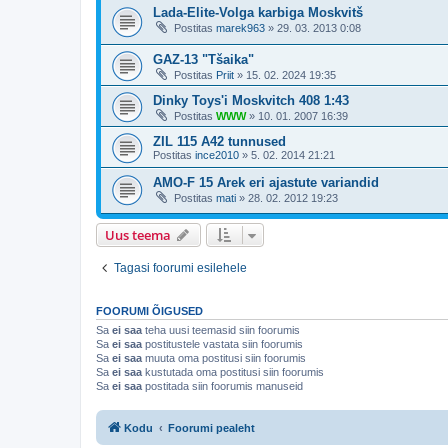
Lada-Elite-Volga karbiga Moskvitš
Postitas
marek963
»
29. 03. 2013 0:08
GAZ-13 "Tšaika"
Postitas
Priit
»
15. 02. 2024 19:35
Dinky Toys'i Moskvitch 408 1:43
Postitas
WWW
»
10. 01. 2007 16:39
ZIL 115 A42 tunnused
Postitas
ince2010
»
5. 02. 2014 21:21
AMO-F 15 Arek eri ajastute variandid
Postitas
mati
»
28. 02. 2012 19:23
Uus teema
Tagasi foorumi esilehele
FOORUMI ÕIGUSED
Sa
ei saa
teha uusi teemasid siin foorumis
Sa
ei saa
postitustele vastata siin foorumis
Sa
ei saa
muuta oma postitusi siin foorumis
Sa
ei saa
kustutada oma postitusi siin foorumis
Sa
ei saa
postitada siin foorumis manuseid
Kodu
Foorumi pealeht