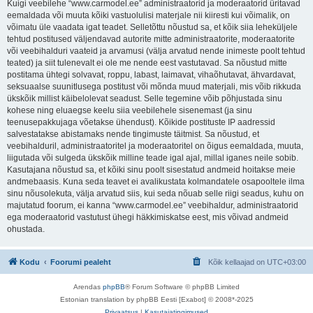
Kuigi veebilehe “www.carmodel.ee” administraatorid ja moderaatorid üritavad
eemaldada või muuta kõiki vastuolulisi materjale nii kiiresti kui võimalik, on
võimatu üle vaadata igat teadet. Selletõttu nõustud sa, et kõik siia leheküljele
tehtud postitused väljendavad autorite mitte administraatorite, moderaatorite
või veebihalduri vaateid ja arvamusi (välja arvatud nende inimeste poolt tehtud
teated) ja siit tulenevalt ei ole me nende eest vastutavad. Sa nõustud mitte
postitama ühtegi solvavat, roppu, labast, laimavat, vihaõhutavat, ähvardavat,
seksuaalse suunitlusega postitust või mõnda muud materjali, mis võib rikkuda
ükskõik millist käibelolevat seadust. Selle tegemine võib põhjustada sinu
kohese ning eluaegse keelu siia veebilehele sisenemast (ja sinu
teenusepakkujaga võetakse ühendust). Kõikide postituste IP aadressid
salvestatakse abistamaks nende tingimuste täitmist. Sa nõustud, et
veebihalduril, administraatoritel ja moderaatoritel on õigus eemaldada, muuta,
liigutada või sulgeda ükskõik milline teade igal ajal, millal iganes neile sobib.
Kasutajana nõustud sa, et kõiki sinu poolt sisestatud andmeid hoitakse meie
andmebaasis. Kuna seda teavet ei avalikustata kolmandatele osapooltele ilma
sinu nõusolekuta, välja arvatud siis, kui seda nõuab selle riigi seadus, kuhu on
majutatud foorum, ei kanna “www.carmodel.ee” veebihaldur, administraatorid
ega moderaatorid vastutust ühegi häkkimiskatse eest, mis võivad andmeid
ohustada.
Kodu
Foorumi pealeht
Kõik kellaajad on
UTC+03:00
Arendas
phpBB
® Forum Software © phpBB Limited
Estonian translation by phpBB Eesti [Exabot] © 2008*-2025
Privaatsus
|
Kasutajatingimused