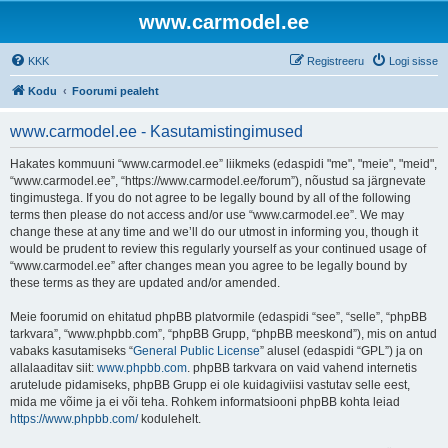
www.carmodel.ee
KKK
Registreeru
Logi sisse
Kodu
Foorumi pealeht
www.carmodel.ee - Kasutamistingimused
Hakates kommuuni “www.carmodel.ee” liikmeks (edaspidi "me", "meie", "meid",
“www.carmodel.ee”, “https://www.carmodel.ee/forum”), nõustud sa järgnevate
tingimustega. If you do not agree to be legally bound by all of the following
terms then please do not access and/or use “www.carmodel.ee”. We may
change these at any time and we’ll do our utmost in informing you, though it
would be prudent to review this regularly yourself as your continued usage of
“www.carmodel.ee” after changes mean you agree to be legally bound by
these terms as they are updated and/or amended.
Meie foorumid on ehitatud phpBB platvormile (edaspidi “see”, “selle”, “phpBB
tarkvara”, “www.phpbb.com”, “phpBB Grupp, “phpBB meeskond”), mis on antud
vabaks kasutamiseks “
General Public License
” alusel (edaspidi “GPL”) ja on
allalaaditav siit:
www.phpbb.com
. phpBB tarkvara on vaid vahend internetis
arutelude pidamiseks, phpBB Grupp ei ole kuidagiviisi vastutav selle eest,
mida me võime ja ei või teha. Rohkem informatsiooni phpBB kohta leiad
https://www.phpbb.com/
kodulehelt.