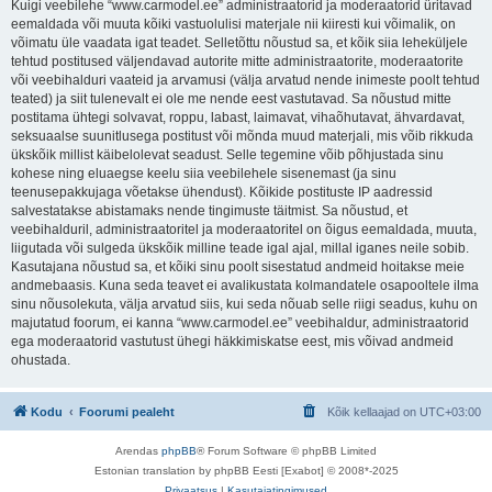
Kuigi veebilehe “www.carmodel.ee” administraatorid ja moderaatorid üritavad
eemaldada või muuta kõiki vastuolulisi materjale nii kiiresti kui võimalik, on
võimatu üle vaadata igat teadet. Selletõttu nõustud sa, et kõik siia leheküljele
tehtud postitused väljendavad autorite mitte administraatorite, moderaatorite
või veebihalduri vaateid ja arvamusi (välja arvatud nende inimeste poolt tehtud
teated) ja siit tulenevalt ei ole me nende eest vastutavad. Sa nõustud mitte
postitama ühtegi solvavat, roppu, labast, laimavat, vihaõhutavat, ähvardavat,
seksuaalse suunitlusega postitust või mõnda muud materjali, mis võib rikkuda
ükskõik millist käibelolevat seadust. Selle tegemine võib põhjustada sinu
kohese ning eluaegse keelu siia veebilehele sisenemast (ja sinu
teenusepakkujaga võetakse ühendust). Kõikide postituste IP aadressid
salvestatakse abistamaks nende tingimuste täitmist. Sa nõustud, et
veebihalduril, administraatoritel ja moderaatoritel on õigus eemaldada, muuta,
liigutada või sulgeda ükskõik milline teade igal ajal, millal iganes neile sobib.
Kasutajana nõustud sa, et kõiki sinu poolt sisestatud andmeid hoitakse meie
andmebaasis. Kuna seda teavet ei avalikustata kolmandatele osapooltele ilma
sinu nõusolekuta, välja arvatud siis, kui seda nõuab selle riigi seadus, kuhu on
majutatud foorum, ei kanna “www.carmodel.ee” veebihaldur, administraatorid
ega moderaatorid vastutust ühegi häkkimiskatse eest, mis võivad andmeid
ohustada.
Kodu
Foorumi pealeht
Kõik kellaajad on
UTC+03:00
Arendas
phpBB
® Forum Software © phpBB Limited
Estonian translation by phpBB Eesti [Exabot] © 2008*-2025
Privaatsus
|
Kasutajatingimused