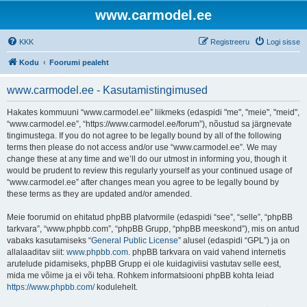
www.carmodel.ee
KKK
Registreeru
Logi sisse
Kodu
Foorumi pealeht
www.carmodel.ee - Kasutamistingimused
Hakates kommuuni “www.carmodel.ee” liikmeks (edaspidi "me", "meie", "meid",
“www.carmodel.ee”, “https://www.carmodel.ee/forum”), nõustud sa järgnevate
tingimustega. If you do not agree to be legally bound by all of the following
terms then please do not access and/or use “www.carmodel.ee”. We may
change these at any time and we’ll do our utmost in informing you, though it
would be prudent to review this regularly yourself as your continued usage of
“www.carmodel.ee” after changes mean you agree to be legally bound by
these terms as they are updated and/or amended.
Meie foorumid on ehitatud phpBB platvormile (edaspidi “see”, “selle”, “phpBB
tarkvara”, “www.phpbb.com”, “phpBB Grupp, “phpBB meeskond”), mis on antud
vabaks kasutamiseks “
General Public License
” alusel (edaspidi “GPL”) ja on
allalaaditav siit:
www.phpbb.com
. phpBB tarkvara on vaid vahend internetis
arutelude pidamiseks, phpBB Grupp ei ole kuidagiviisi vastutav selle eest,
mida me võime ja ei või teha. Rohkem informatsiooni phpBB kohta leiad
https://www.phpbb.com/
kodulehelt.