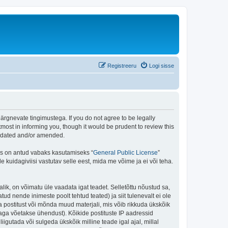
Registreeru
Logi sisse
rgnevate tingimustega. If you do not agree to be legally
ost in informing you, though it would be prudent to review this
updated and/or amended.
is on antud vabaks kasutamiseks “
General Public License
”
kuidagiviisi vastutav selle eest, mida me võime ja ei või teha.
lik, on võimatu üle vaadata igat teadet. Selletõttu nõustud sa,
tud nende inimeste poolt tehtud teated) ja siit tulenevalt ei ole
 postitust või mõnda muud materjali, mis võib rikkuda ükskõik
aga võetakse ühendust). Kõikide postituste IP aadressid
igutada või sulgeda ükskõik milline teade igal ajal, millal