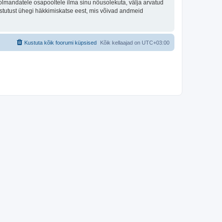
olmandatele osapooltele ilma sinu nõusolekuta, välja arvatud
astutust ühegi häkkimiskatse eest, mis võivad andmeid
Kustuta kõik foorumi küpsised
Kõik kellaajad on
UTC+03:00