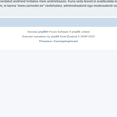
t sisestatud andmeid hoitakse meie andmebaasis. Kuna seda teavet ei avalikustata k
orum, ei kanna “www.carmodel.ee” veebihaldur, administraatorid ega moderaatorid v
Arendas
phpBB
® Forum Software © phpBB Limited
Estonian translation by phpBB Eesti [Exabot] © 2008*-2025
Privaatsus
|
Kasutajatingimused