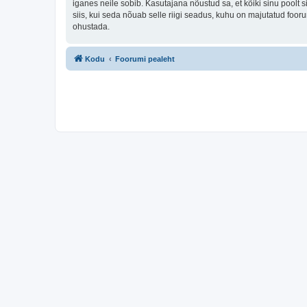
iganes neile sobib. Kasutajana nõustud sa, et kõiki sinu pool
siis, kui seda nõuab selle riigi seadus, kuhu on majutatud fo
ohustada.
Kodu
Foorumi pealeht