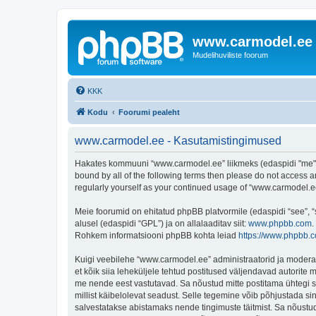
www.carmodel.ee
Mudelihuviliste foorum
KKK
Kodu
Foorumi pealeht
www.carmodel.ee - Kasutamistingimused
Hakates kommuuni “www.carmodel.ee” liikmeks (edaspidi "me", "
bound by all of the following terms then please do not access 
regularly yourself as your continued usage of “www.carmodel.
Meie foorumid on ehitatud phpBB platvormile (edaspidi “see”,
alusel (edaspidi “GPL”) ja on allalaaditav siit:
www.phpbb.com
.
Rohkem informatsiooni phpBB kohta leiad
https://www.phpbb.
Kuigi veebilehe “www.carmodel.ee” administraatorid ja moderaato
et kõik siia leheküljele tehtud postitused väljendavad autorite m
me nende eest vastutavad. Sa nõustud mitte postitama ühtegi so
millist käibelolevat seadust. Selle tegemine võib põhjustada s
salvestatakse abistamaks nende tingimuste täitmist. Sa nõustud, 