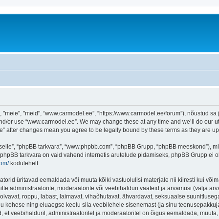
meie", "meid", “www.carmodel.ee”, “https://www.carmodel.ee/forum”), nõustud sa jä
and/or use “www.carmodel.ee”. We may change these at any time and we’ll do our utm
ee” after changes mean you agree to be legally bound by these terms as they are 
 “selle”, “phpBB tarkvara”, “www.phpbb.com”, “phpBB Grupp, “phpBB meeskond”), m
 phpBB tarkvara on vaid vahend internetis arutelude pidamiseks, phpBB Grupp ei ole 
com/
kodulehelt.
rid üritavad eemaldada või muuta kõiki vastuolulisi materjale nii kiiresti kui võima
itte administraatorite, moderaatorite või veebihalduri vaateid ja arvamusi (välja arva
lvavat, roppu, labast, laimavat, vihaõhutavat, ähvardavat, seksuaalse suunitlusega
inu kohese ning eluaegse keelu siia veebilehele sisenemast (ja sinu teenusepakkuj
et veebihalduril, administraatoritel ja moderaatoritel on õigus eemaldada, muuta, li