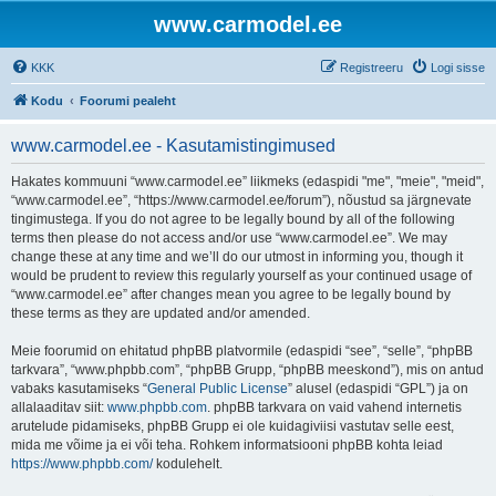
www.carmodel.ee
KKK
Registreeru
Logi sisse
Kodu
Foorumi pealeht
www.carmodel.ee - Kasutamistingimused
Hakates kommuuni “www.carmodel.ee” liikmeks (edaspidi "me", "meie", "meid",
“www.carmodel.ee”, “https://www.carmodel.ee/forum”), nõustud sa järgnevate
tingimustega. If you do not agree to be legally bound by all of the following
terms then please do not access and/or use “www.carmodel.ee”. We may
change these at any time and we’ll do our utmost in informing you, though it
would be prudent to review this regularly yourself as your continued usage of
“www.carmodel.ee” after changes mean you agree to be legally bound by
these terms as they are updated and/or amended.
Meie foorumid on ehitatud phpBB platvormile (edaspidi “see”, “selle”, “phpBB
tarkvara”, “www.phpbb.com”, “phpBB Grupp, “phpBB meeskond”), mis on antud
vabaks kasutamiseks “
General Public License
” alusel (edaspidi “GPL”) ja on
allalaaditav siit:
www.phpbb.com
. phpBB tarkvara on vaid vahend internetis
arutelude pidamiseks, phpBB Grupp ei ole kuidagiviisi vastutav selle eest,
mida me võime ja ei või teha. Rohkem informatsiooni phpBB kohta leiad
https://www.phpbb.com/
kodulehelt.