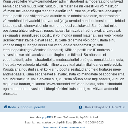
Kuigi veebilehe “www.carmodel.ee” administraatorid ja moderaatorid üritavad
eemaldada või muuta kõiki vastuolulisi materjale nii kiiresti kui võimalik, on
võimatu üle vaadata igat teadet. Selletõttu nõustud sa, et kõik siia leheküljele
tehtud postitused väljendavad autorite mitte administraatorite, moderaatorite
või veebihalduri vaateid ja arvamusi (välja arvatud nende inimeste poolt tehtud
teated) ja siit tulenevalt ei ole me nende eest vastutavad. Sa nõustud mitte
postitama ühtegi solvavat, roppu, labast, laimavat, vihaõhutavat, ähvardavat,
seksuaalse suunitlusega postitust või mõnda muud materjali, mis võib rikkuda
ükskõik millist käibelolevat seadust. Selle tegemine võib põhjustada sinu
kohese ning eluaegse keelu siia veebilehele sisenemast (ja sinu
teenusepakkujaga võetakse ühendust). Kõikide postituste IP aadressid
salvestatakse abistamaks nende tingimuste täitmist. Sa nõustud, et
veebihalduril, administraatoritel ja moderaatoritel on õigus eemaldada, muuta,
liigutada või sulgeda ükskõik milline teade igal ajal, millal iganes neile sobib.
Kasutajana nõustud sa, et kõiki sinu poolt sisestatud andmeid hoitakse meie
andmebaasis. Kuna seda teavet ei avalikustata kolmandatele osapooltele ilma
sinu nõusolekuta, välja arvatud siis, kui seda nõuab selle riigi seadus, kuhu on
majutatud foorum, ei kanna “www.carmodel.ee” veebihaldur, administraatorid
ega moderaatorid vastutust ühegi häkkimiskatse eest, mis võivad andmeid
ohustada.
Kodu
Foorumi pealeht
Kõik kellaajad on
UTC+03:00
Arendas
phpBB
® Forum Software © phpBB Limited
Estonian translation by phpBB Eesti [Exabot] © 2008*-2025
Privaatsus
|
Kasutajatingimused