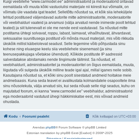
Kuigi veebilehe “www.carmodel.ee” administraatorid ja moderaatorid üritavad
eemaldada või muuta kõiki vastuolulisi materjale nii kiiresti kui võimalik, on
võimatu üle vaadata igat teadet. Selletõttu nõustud sa, et kõik siia leheküljele
tehtud postitused väljendavad autorite mitte administraatorite, moderaatorite
või veebihalduri vaateid ja arvamusi (välja arvatud nende inimeste poolt tehtud
teated) ja siit tulenevalt ei ole me nende eest vastutavad. Sa nõustud mitte
postitama ühtegi solvavat, roppu, labast, laimavat, vihaõhutavat, ähvardavat,
seksuaalse suunitlusega postitust või mõnda muud materjali, mis võib rikkuda
ükskõik millist käibelolevat seadust. Selle tegemine võib põhjustada sinu
kohese ning eluaegse keelu siia veebilehele sisenemast (ja sinu
teenusepakkujaga võetakse ühendust). Kõikide postituste IP aadressid
salvestatakse abistamaks nende tingimuste täitmist. Sa nõustud, et
veebihalduril, administraatoritel ja moderaatoritel on õigus eemaldada, muuta,
liigutada või sulgeda ükskõik milline teade igal ajal, millal iganes neile sobib.
Kasutajana nõustud sa, et kõiki sinu poolt sisestatud andmeid hoitakse meie
andmebaasis. Kuna seda teavet ei avalikustata kolmandatele osapooltele ilma
sinu nõusolekuta, välja arvatud siis, kui seda nõuab selle riigi seadus, kuhu on
majutatud foorum, ei kanna “www.carmodel.ee” veebihaldur, administraatorid
ega moderaatorid vastutust ühegi häkkimiskatse eest, mis võivad andmeid
ohustada.
Kodu
Foorumi pealeht
Kõik kellaajad on
UTC+03:00
Arendas
phpBB
® Forum Software © phpBB Limited
Estonian translation by phpBB Eesti [Exabot] © 2008*-2025
Privaatsus
|
Kasutajatingimused