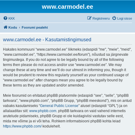
www.carmodel.ee
KKK
Registreeru
Logi sisse
Kodu
Foorumi pealeht
www.carmodel.ee - Kasutamistingimused
Hakates kommuuni “www.carmodel.ee” liikmeks (edaspidi "me", "meie", "meid",
“www.carmodel.ee”, “https://www.carmodel.ee/forum”), nõustud sa järgnevate
tingimustega. If you do not agree to be legally bound by all of the following
terms then please do not access and/or use “www.carmodel.ee”. We may
change these at any time and we’ll do our utmost in informing you, though it
would be prudent to review this regularly yourself as your continued usage of
“www.carmodel.ee” after changes mean you agree to be legally bound by
these terms as they are updated and/or amended.
Meie foorumid on ehitatud phpBB platvormile (edaspidi “see”, “selle”, “phpBB
tarkvara”, “www.phpbb.com”, “phpBB Grupp, “phpBB meeskond”), mis on antud
vabaks kasutamiseks “
General Public License
” alusel (edaspidi “GPL”) ja on
allalaaditav siit:
www.phpbb.com
. phpBB tarkvara on vaid vahend internetis
arutelude pidamiseks, phpBB Grupp ei ole kuidagiviisi vastutav selle eest,
mida me võime ja ei või teha. Rohkem informatsiooni phpBB kohta leiad
https://www.phpbb.com/
kodulehelt.