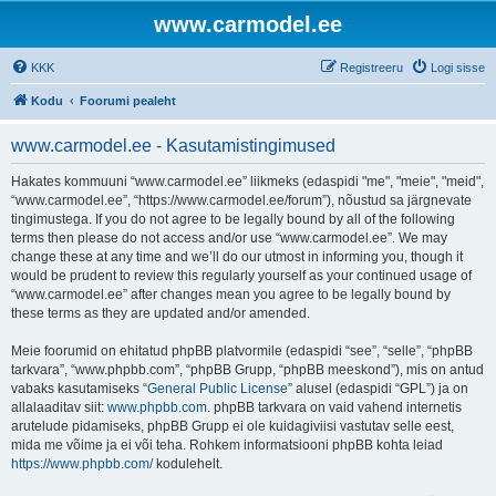
www.carmodel.ee
KKK
Registreeru
Logi sisse
Kodu
Foorumi pealeht
www.carmodel.ee - Kasutamistingimused
Hakates kommuuni “www.carmodel.ee” liikmeks (edaspidi "me", "meie", "meid",
“www.carmodel.ee”, “https://www.carmodel.ee/forum”), nõustud sa järgnevate
tingimustega. If you do not agree to be legally bound by all of the following
terms then please do not access and/or use “www.carmodel.ee”. We may
change these at any time and we’ll do our utmost in informing you, though it
would be prudent to review this regularly yourself as your continued usage of
“www.carmodel.ee” after changes mean you agree to be legally bound by
these terms as they are updated and/or amended.
Meie foorumid on ehitatud phpBB platvormile (edaspidi “see”, “selle”, “phpBB
tarkvara”, “www.phpbb.com”, “phpBB Grupp, “phpBB meeskond”), mis on antud
vabaks kasutamiseks “
General Public License
” alusel (edaspidi “GPL”) ja on
allalaaditav siit:
www.phpbb.com
. phpBB tarkvara on vaid vahend internetis
arutelude pidamiseks, phpBB Grupp ei ole kuidagiviisi vastutav selle eest,
mida me võime ja ei või teha. Rohkem informatsiooni phpBB kohta leiad
https://www.phpbb.com/
kodulehelt.