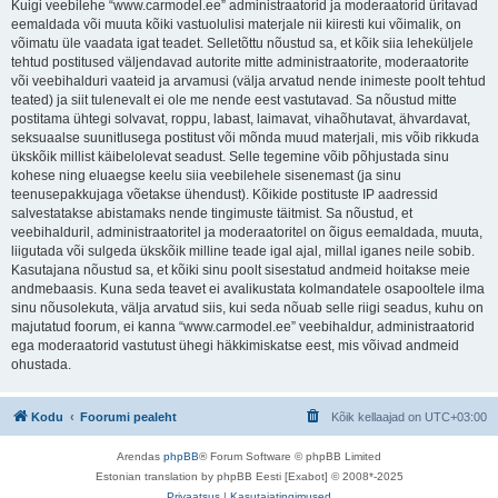
Kuigi veebilehe “www.carmodel.ee” administraatorid ja moderaatorid üritavad
eemaldada või muuta kõiki vastuolulisi materjale nii kiiresti kui võimalik, on
võimatu üle vaadata igat teadet. Selletõttu nõustud sa, et kõik siia leheküljele
tehtud postitused väljendavad autorite mitte administraatorite, moderaatorite
või veebihalduri vaateid ja arvamusi (välja arvatud nende inimeste poolt tehtud
teated) ja siit tulenevalt ei ole me nende eest vastutavad. Sa nõustud mitte
postitama ühtegi solvavat, roppu, labast, laimavat, vihaõhutavat, ähvardavat,
seksuaalse suunitlusega postitust või mõnda muud materjali, mis võib rikkuda
ükskõik millist käibelolevat seadust. Selle tegemine võib põhjustada sinu
kohese ning eluaegse keelu siia veebilehele sisenemast (ja sinu
teenusepakkujaga võetakse ühendust). Kõikide postituste IP aadressid
salvestatakse abistamaks nende tingimuste täitmist. Sa nõustud, et
veebihalduril, administraatoritel ja moderaatoritel on õigus eemaldada, muuta,
liigutada või sulgeda ükskõik milline teade igal ajal, millal iganes neile sobib.
Kasutajana nõustud sa, et kõiki sinu poolt sisestatud andmeid hoitakse meie
andmebaasis. Kuna seda teavet ei avalikustata kolmandatele osapooltele ilma
sinu nõusolekuta, välja arvatud siis, kui seda nõuab selle riigi seadus, kuhu on
majutatud foorum, ei kanna “www.carmodel.ee” veebihaldur, administraatorid
ega moderaatorid vastutust ühegi häkkimiskatse eest, mis võivad andmeid
ohustada.
Kodu
Foorumi pealeht
Kõik kellaajad on
UTC+03:00
Arendas
phpBB
® Forum Software © phpBB Limited
Estonian translation by phpBB Eesti [Exabot] © 2008*-2025
Privaatsus
|
Kasutajatingimused