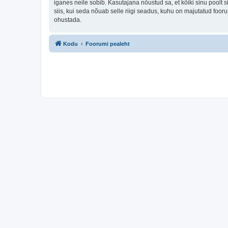
iganes neile sobib. Kasutajana nõustud sa, et kõiki sinu pool
siis, kui seda nõuab selle riigi seadus, kuhu on majutatud fo
ohustada.
Kodu
Foorumi pealeht