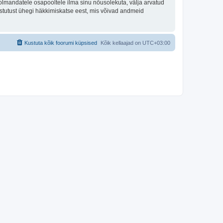
olmandatele osapooltele ilma sinu nõusolekuta, välja arvatud
astutust ühegi häkkimiskatse eest, mis võivad andmeid
Kustuta kõik foorumi küpsised
Kõik kellaajad on
UTC+03:00