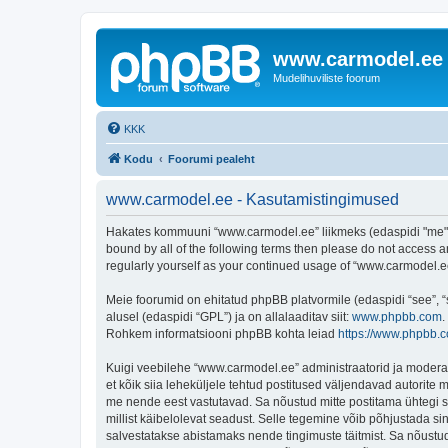
www.carmodel.ee
Mudelihuviliste foorum
KKK
Kodu
Foorumi pealeht
www.carmodel.ee - Kasutamistingimused
Hakates kommuuni “www.carmodel.ee” liikmeks (edaspidi "me", "
bound by all of the following terms then please do not access 
regularly yourself as your continued usage of “www.carmodel.
Meie foorumid on ehitatud phpBB platvormile (edaspidi “see”,
alusel (edaspidi “GPL”) ja on allalaaditav siit:
www.phpbb.com
.
Rohkem informatsiooni phpBB kohta leiad
https://www.phpbb.
Kuigi veebilehe “www.carmodel.ee” administraatorid ja moderaato
et kõik siia leheküljele tehtud postitused väljendavad autorite m
me nende eest vastutavad. Sa nõustud mitte postitama ühtegi so
millist käibelolevat seadust. Selle tegemine võib põhjustada s
salvestatakse abistamaks nende tingimuste täitmist. Sa nõustud, 