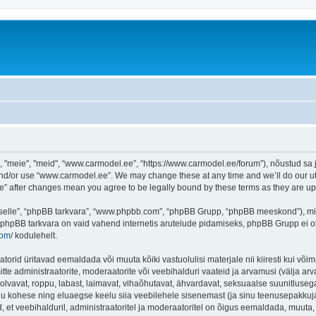
meie", "meid", “www.carmodel.ee”, “https://www.carmodel.ee/forum”), nõustud sa jä
and/or use “www.carmodel.ee”. We may change these at any time and we’ll do our utm
ee” after changes mean you agree to be legally bound by these terms as they are 
 “selle”, “phpBB tarkvara”, “www.phpbb.com”, “phpBB Grupp, “phpBB meeskond”), m
 phpBB tarkvara on vaid vahend internetis arutelude pidamiseks, phpBB Grupp ei ole 
com/
kodulehelt.
rid üritavad eemaldada või muuta kõiki vastuolulisi materjale nii kiiresti kui võima
itte administraatorite, moderaatorite või veebihalduri vaateid ja arvamusi (välja arva
lvavat, roppu, labast, laimavat, vihaõhutavat, ähvardavat, seksuaalse suunitlusega
inu kohese ning eluaegse keelu siia veebilehele sisenemast (ja sinu teenusepakkuj
et veebihalduril, administraatoritel ja moderaatoritel on õigus eemaldada, muuta, li