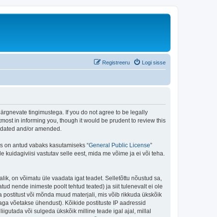
Registreeru
Logi sisse
rgnevate tingimustega. If you do not agree to be legally
ost in informing you, though it would be prudent to review this
updated and/or amended.
is on antud vabaks kasutamiseks “
General Public License
”
kuidagiviisi vastutav selle eest, mida me võime ja ei või teha.
lik, on võimatu üle vaadata igat teadet. Selletõttu nõustud sa,
tud nende inimeste poolt tehtud teated) ja siit tulenevalt ei ole
 postitust või mõnda muud materjali, mis võib rikkuda ükskõik
aga võetakse ühendust). Kõikide postituste IP aadressid
igutada või sulgeda ükskõik milline teade igal ajal, millal