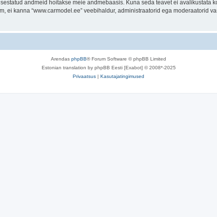
t sisestatud andmeid hoitakse meie andmebaasis. Kuna seda teavet ei avalikustata k
orum, ei kanna “www.carmodel.ee” veebihaldur, administraatorid ega moderaatorid v
Arendas
phpBB
® Forum Software © phpBB Limited
Estonian translation by phpBB Eesti [Exabot] © 2008*-2025
Privaatsus
|
Kasutajatingimused