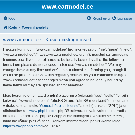
www.carmodel.ee
KKK
Registreeru
Logi sisse
Kodu
Foorumi pealeht
www.carmodel.ee - Kasutamistingimused
Hakates kommuuni “www.carmodel.ee” liikmeks (edaspidi "me", "meie", "meid",
“www.carmodel.ee”, “https://www.carmodel.ee/forum”), nõustud sa järgnevate
tingimustega. If you do not agree to be legally bound by all of the following
terms then please do not access and/or use “www.carmodel.ee”. We may
change these at any time and we’ll do our utmost in informing you, though it
would be prudent to review this regularly yourself as your continued usage of
“www.carmodel.ee” after changes mean you agree to be legally bound by
these terms as they are updated and/or amended.
Meie foorumid on ehitatud phpBB platvormile (edaspidi “see”, “selle”, “phpBB
tarkvara”, “www.phpbb.com”, “phpBB Grupp, “phpBB meeskond”), mis on antud
vabaks kasutamiseks “
General Public License
” alusel (edaspidi “GPL”) ja on
allalaaditav siit:
www.phpbb.com
. phpBB tarkvara on vaid vahend internetis
arutelude pidamiseks, phpBB Grupp ei ole kuidagiviisi vastutav selle eest,
mida me võime ja ei või teha. Rohkem informatsiooni phpBB kohta leiad
https://www.phpbb.com/
kodulehelt.