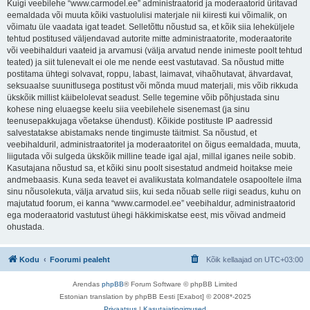
Kuigi veebilehe “www.carmodel.ee” administraatorid ja moderaatorid üritavad
eemaldada või muuta kõiki vastuolulisi materjale nii kiiresti kui võimalik, on
võimatu üle vaadata igat teadet. Selletõttu nõustud sa, et kõik siia leheküljele
tehtud postitused väljendavad autorite mitte administraatorite, moderaatorite
või veebihalduri vaateid ja arvamusi (välja arvatud nende inimeste poolt tehtud
teated) ja siit tulenevalt ei ole me nende eest vastutavad. Sa nõustud mitte
postitama ühtegi solvavat, roppu, labast, laimavat, vihaõhutavat, ähvardavat,
seksuaalse suunitlusega postitust või mõnda muud materjali, mis võib rikkuda
ükskõik millist käibelolevat seadust. Selle tegemine võib põhjustada sinu
kohese ning eluaegse keelu siia veebilehele sisenemast (ja sinu
teenusepakkujaga võetakse ühendust). Kõikide postituste IP aadressid
salvestatakse abistamaks nende tingimuste täitmist. Sa nõustud, et
veebihalduril, administraatoritel ja moderaatoritel on õigus eemaldada, muuta,
liigutada või sulgeda ükskõik milline teade igal ajal, millal iganes neile sobib.
Kasutajana nõustud sa, et kõiki sinu poolt sisestatud andmeid hoitakse meie
andmebaasis. Kuna seda teavet ei avalikustata kolmandatele osapooltele ilma
sinu nõusolekuta, välja arvatud siis, kui seda nõuab selle riigi seadus, kuhu on
majutatud foorum, ei kanna “www.carmodel.ee” veebihaldur, administraatorid
ega moderaatorid vastutust ühegi häkkimiskatse eest, mis võivad andmeid
ohustada.
Kodu
Foorumi pealeht
Kõik kellaajad on
UTC+03:00
Arendas
phpBB
® Forum Software © phpBB Limited
Estonian translation by phpBB Eesti [Exabot] © 2008*-2025
Privaatsus
|
Kasutajatingimused