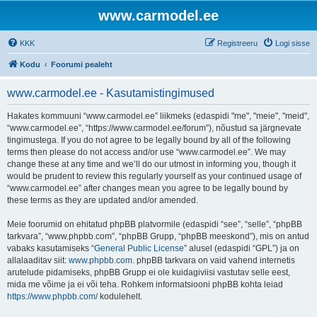
www.carmodel.ee
KKK
Registreeru
Logi sisse
Kodu
Foorumi pealeht
www.carmodel.ee - Kasutamistingimused
Hakates kommuuni “www.carmodel.ee” liikmeks (edaspidi "me", "meie", "meid",
“www.carmodel.ee”, “https://www.carmodel.ee/forum”), nõustud sa järgnevate
tingimustega. If you do not agree to be legally bound by all of the following
terms then please do not access and/or use “www.carmodel.ee”. We may
change these at any time and we’ll do our utmost in informing you, though it
would be prudent to review this regularly yourself as your continued usage of
“www.carmodel.ee” after changes mean you agree to be legally bound by
these terms as they are updated and/or amended.
Meie foorumid on ehitatud phpBB platvormile (edaspidi “see”, “selle”, “phpBB
tarkvara”, “www.phpbb.com”, “phpBB Grupp, “phpBB meeskond”), mis on antud
vabaks kasutamiseks “
General Public License
” alusel (edaspidi “GPL”) ja on
allalaaditav siit:
www.phpbb.com
. phpBB tarkvara on vaid vahend internetis
arutelude pidamiseks, phpBB Grupp ei ole kuidagiviisi vastutav selle eest,
mida me võime ja ei või teha. Rohkem informatsiooni phpBB kohta leiad
https://www.phpbb.com/
kodulehelt.