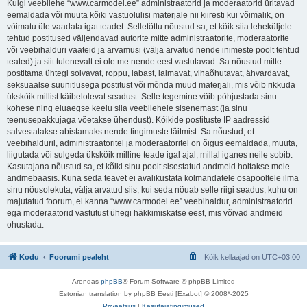
Kuigi veebilehe “www.carmodel.ee” administraatorid ja moderaatorid üritavad
eemaldada või muuta kõiki vastuolulisi materjale nii kiiresti kui võimalik, on
võimatu üle vaadata igat teadet. Selletõttu nõustud sa, et kõik siia leheküljele
tehtud postitused väljendavad autorite mitte administraatorite, moderaatorite
või veebihalduri vaateid ja arvamusi (välja arvatud nende inimeste poolt tehtud
teated) ja siit tulenevalt ei ole me nende eest vastutavad. Sa nõustud mitte
postitama ühtegi solvavat, roppu, labast, laimavat, vihaõhutavat, ähvardavat,
seksuaalse suunitlusega postitust või mõnda muud materjali, mis võib rikkuda
ükskõik millist käibelolevat seadust. Selle tegemine võib põhjustada sinu
kohese ning eluaegse keelu siia veebilehele sisenemast (ja sinu
teenusepakkujaga võetakse ühendust). Kõikide postituste IP aadressid
salvestatakse abistamaks nende tingimuste täitmist. Sa nõustud, et
veebihalduril, administraatoritel ja moderaatoritel on õigus eemaldada, muuta,
liigutada või sulgeda ükskõik milline teade igal ajal, millal iganes neile sobib.
Kasutajana nõustud sa, et kõiki sinu poolt sisestatud andmeid hoitakse meie
andmebaasis. Kuna seda teavet ei avalikustata kolmandatele osapooltele ilma
sinu nõusolekuta, välja arvatud siis, kui seda nõuab selle riigi seadus, kuhu on
majutatud foorum, ei kanna “www.carmodel.ee” veebihaldur, administraatorid
ega moderaatorid vastutust ühegi häkkimiskatse eest, mis võivad andmeid
ohustada.
Kodu
Foorumi pealeht
Kõik kellaajad on
UTC+03:00
Arendas
phpBB
® Forum Software © phpBB Limited
Estonian translation by phpBB Eesti [Exabot] © 2008*-2025
Privaatsus
|
Kasutajatingimused