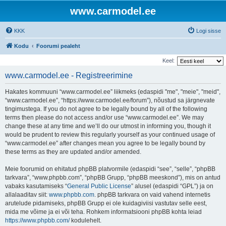
www.carmodel.ee
KKK
Logi sisse
Kodu
Foorumi pealeht
Keel:
www.carmodel.ee - Registreerimine
Hakates kommuuni “www.carmodel.ee” liikmeks (edaspidi "me", "meie", "meid",
“www.carmodel.ee”, “https://www.carmodel.ee/forum”), nõustud sa järgnevate
tingimustega. If you do not agree to be legally bound by all of the following
terms then please do not access and/or use “www.carmodel.ee”. We may
change these at any time and we’ll do our utmost in informing you, though it
would be prudent to review this regularly yourself as your continued usage of
“www.carmodel.ee” after changes mean you agree to be legally bound by
these terms as they are updated and/or amended.
Meie foorumid on ehitatud phpBB platvormile (edaspidi “see”, “selle”, “phpBB
tarkvara”, “www.phpbb.com”, “phpBB Grupp, “phpBB meeskond”), mis on antud
vabaks kasutamiseks “
General Public License
” alusel (edaspidi “GPL”) ja on
allalaaditav siit:
www.phpbb.com
. phpBB tarkvara on vaid vahend internetis
arutelude pidamiseks, phpBB Grupp ei ole kuidagiviisi vastutav selle eest,
mida me võime ja ei või teha. Rohkem informatsiooni phpBB kohta leiad
https://www.phpbb.com/
kodulehelt.