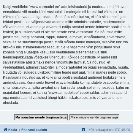
Kuigi veebilehe “www.carmodel.ee” administraatorid ja moderaatorid üritavad
eemaldada või muuta kõiki vastuolulisi materjale nii kiiresti kui võimalik, on
võimatu üle vaadata igat teadet. Selletõttu nõustud sa, et kõik siia leheküljele
tehtud postitused väljendavad autorite mitte administraatorite, moderaatorite
või veebihalduri vaateid ja arvamusi (välja arvatud nende inimeste poolt tehtud
teated) ja siit tulenevalt ei ole me nende eest vastutavad. Sa nõustud mitte
postitama ühtegi solvavat, roppu, labast, laimavat, vihaõhutavat, ähvardavat,
seksuaalse suunitlusega postitust või mõnda muud materjali, mis võib rikkuda
ükskõik millist käibelolevat seadust. Selle tegemine võib põhjustada sinu
kohese ning eluaegse keelu siia veebilehele sisenemast (ja sinu
teenusepakkujaga võetakse ühendust). Kõikide postituste IP aadressid
salvestatakse abistamaks nende tingimuste täitmist. Sa nõustud, et
veebihalduril, administraatoritel ja moderaatoritel on õigus eemaldada, muuta,
liigutada või sulgeda ükskõik milline teade igal ajal, millal iganes neile sobib.
Kasutajana nõustud sa, et kõiki sinu poolt sisestatud andmeid hoitakse meie
andmebaasis. Kuna seda teavet ei avalikustata kolmandatele osapooltele ilma
sinu nõusolekuta, välja arvatud siis, kui seda nõuab selle riigi seadus, kuhu on
majutatud foorum, ei kanna “www.carmodel.ee” veebihaldur, administraatorid
ega moderaatorid vastutust ühegi häkkimiskatse eest, mis võivad andmeid
ohustada.
Kodu
Foorumi pealeht
Kõik kellaajad on
UTC+03:00