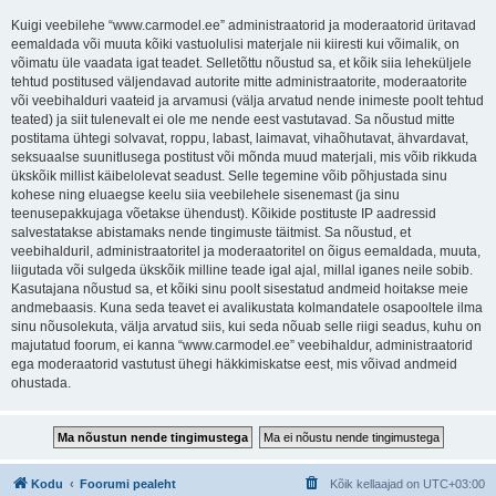
Kuigi veebilehe “www.carmodel.ee” administraatorid ja moderaatorid üritavad
eemaldada või muuta kõiki vastuolulisi materjale nii kiiresti kui võimalik, on
võimatu üle vaadata igat teadet. Selletõttu nõustud sa, et kõik siia leheküljele
tehtud postitused väljendavad autorite mitte administraatorite, moderaatorite
või veebihalduri vaateid ja arvamusi (välja arvatud nende inimeste poolt tehtud
teated) ja siit tulenevalt ei ole me nende eest vastutavad. Sa nõustud mitte
postitama ühtegi solvavat, roppu, labast, laimavat, vihaõhutavat, ähvardavat,
seksuaalse suunitlusega postitust või mõnda muud materjali, mis võib rikkuda
ükskõik millist käibelolevat seadust. Selle tegemine võib põhjustada sinu
kohese ning eluaegse keelu siia veebilehele sisenemast (ja sinu
teenusepakkujaga võetakse ühendust). Kõikide postituste IP aadressid
salvestatakse abistamaks nende tingimuste täitmist. Sa nõustud, et
veebihalduril, administraatoritel ja moderaatoritel on õigus eemaldada, muuta,
liigutada või sulgeda ükskõik milline teade igal ajal, millal iganes neile sobib.
Kasutajana nõustud sa, et kõiki sinu poolt sisestatud andmeid hoitakse meie
andmebaasis. Kuna seda teavet ei avalikustata kolmandatele osapooltele ilma
sinu nõusolekuta, välja arvatud siis, kui seda nõuab selle riigi seadus, kuhu on
majutatud foorum, ei kanna “www.carmodel.ee” veebihaldur, administraatorid
ega moderaatorid vastutust ühegi häkkimiskatse eest, mis võivad andmeid
ohustada.
Kodu
Foorumi pealeht
Kõik kellaajad on
UTC+03:00