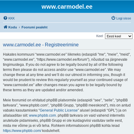
www.carmodel.ee
KKK
Logi sisse
Kodu
Foorumi pealeht
Keel:
www.carmodel.ee - Registreerimine
Hakates kommuuni “www.carmodel.ee” liikmeks (edaspidi "me", "meie", "meid",
“www.carmodel.ee”, “https://www.carmodel.ee/forum”), nõustud sa järgnevate
tingimustega. If you do not agree to be legally bound by all of the following
terms then please do not access and/or use “www.carmodel.ee”. We may
change these at any time and we’ll do our utmost in informing you, though it
would be prudent to review this regularly yourself as your continued usage of
“www.carmodel.ee” after changes mean you agree to be legally bound by
these terms as they are updated and/or amended.
Meie foorumid on ehitatud phpBB platvormile (edaspidi “see”, “selle”, “phpBB
tarkvara”, “www.phpbb.com”, “phpBB Grupp, “phpBB meeskond”), mis on antud
vabaks kasutamiseks “
General Public License
” alusel (edaspidi “GPL”) ja on
allalaaditav siit:
www.phpbb.com
. phpBB tarkvara on vaid vahend internetis
arutelude pidamiseks, phpBB Grupp ei ole kuidagiviisi vastutav selle eest,
mida me võime ja ei või teha. Rohkem informatsiooni phpBB kohta leiad
https://www.phpbb.com/
kodulehelt.