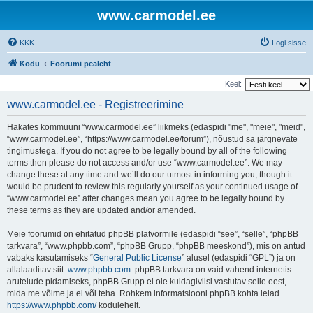
www.carmodel.ee
KKK
Logi sisse
Kodu
Foorumi pealeht
Keel:
www.carmodel.ee - Registreerimine
Hakates kommuuni “www.carmodel.ee” liikmeks (edaspidi "me", "meie", "meid",
“www.carmodel.ee”, “https://www.carmodel.ee/forum”), nõustud sa järgnevate
tingimustega. If you do not agree to be legally bound by all of the following
terms then please do not access and/or use “www.carmodel.ee”. We may
change these at any time and we’ll do our utmost in informing you, though it
would be prudent to review this regularly yourself as your continued usage of
“www.carmodel.ee” after changes mean you agree to be legally bound by
these terms as they are updated and/or amended.
Meie foorumid on ehitatud phpBB platvormile (edaspidi “see”, “selle”, “phpBB
tarkvara”, “www.phpbb.com”, “phpBB Grupp, “phpBB meeskond”), mis on antud
vabaks kasutamiseks “
General Public License
” alusel (edaspidi “GPL”) ja on
allalaaditav siit:
www.phpbb.com
. phpBB tarkvara on vaid vahend internetis
arutelude pidamiseks, phpBB Grupp ei ole kuidagiviisi vastutav selle eest,
mida me võime ja ei või teha. Rohkem informatsiooni phpBB kohta leiad
https://www.phpbb.com/
kodulehelt.