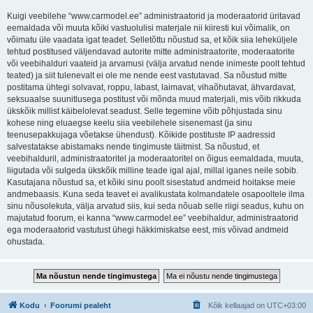
Kuigi veebilehe “www.carmodel.ee” administraatorid ja moderaatorid üritavad
eemaldada või muuta kõiki vastuolulisi materjale nii kiiresti kui võimalik, on
võimatu üle vaadata igat teadet. Selletõttu nõustud sa, et kõik siia leheküljele
tehtud postitused väljendavad autorite mitte administraatorite, moderaatorite
või veebihalduri vaateid ja arvamusi (välja arvatud nende inimeste poolt tehtud
teated) ja siit tulenevalt ei ole me nende eest vastutavad. Sa nõustud mitte
postitama ühtegi solvavat, roppu, labast, laimavat, vihaõhutavat, ähvardavat,
seksuaalse suunitlusega postitust või mõnda muud materjali, mis võib rikkuda
ükskõik millist käibelolevat seadust. Selle tegemine võib põhjustada sinu
kohese ning eluaegse keelu siia veebilehele sisenemast (ja sinu
teenusepakkujaga võetakse ühendust). Kõikide postituste IP aadressid
salvestatakse abistamaks nende tingimuste täitmist. Sa nõustud, et
veebihalduril, administraatoritel ja moderaatoritel on õigus eemaldada, muuta,
liigutada või sulgeda ükskõik milline teade igal ajal, millal iganes neile sobib.
Kasutajana nõustud sa, et kõiki sinu poolt sisestatud andmeid hoitakse meie
andmebaasis. Kuna seda teavet ei avalikustata kolmandatele osapooltele ilma
sinu nõusolekuta, välja arvatud siis, kui seda nõuab selle riigi seadus, kuhu on
majutatud foorum, ei kanna “www.carmodel.ee” veebihaldur, administraatorid
ega moderaatorid vastutust ühegi häkkimiskatse eest, mis võivad andmeid
ohustada.
Kodu
Foorumi pealeht
Kõik kellaajad on
UTC+03:00