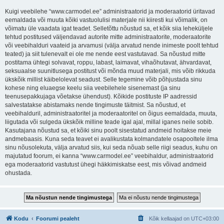
Kuigi veebilehe “www.carmodel.ee” administraatorid ja moderaatorid üritavad
eemaldada või muuta kõiki vastuolulisi materjale nii kiiresti kui võimalik, on
võimatu üle vaadata igat teadet. Selletõttu nõustud sa, et kõik siia leheküljele
tehtud postitused väljendavad autorite mitte administraatorite, moderaatorite
või veebihalduri vaateid ja arvamusi (välja arvatud nende inimeste poolt tehtud
teated) ja siit tulenevalt ei ole me nende eest vastutavad. Sa nõustud mitte
postitama ühtegi solvavat, roppu, labast, laimavat, vihaõhutavat, ähvardavat,
seksuaalse suunitlusega postitust või mõnda muud materjali, mis võib rikkuda
ükskõik millist käibelolevat seadust. Selle tegemine võib põhjustada sinu
kohese ning eluaegse keelu siia veebilehele sisenemast (ja sinu
teenusepakkujaga võetakse ühendust). Kõikide postituste IP aadressid
salvestatakse abistamaks nende tingimuste täitmist. Sa nõustud, et
veebihalduril, administraatoritel ja moderaatoritel on õigus eemaldada, muuta,
liigutada või sulgeda ükskõik milline teade igal ajal, millal iganes neile sobib.
Kasutajana nõustud sa, et kõiki sinu poolt sisestatud andmeid hoitakse meie
andmebaasis. Kuna seda teavet ei avalikustata kolmandatele osapooltele ilma
sinu nõusolekuta, välja arvatud siis, kui seda nõuab selle riigi seadus, kuhu on
majutatud foorum, ei kanna “www.carmodel.ee” veebihaldur, administraatorid
ega moderaatorid vastutust ühegi häkkimiskatse eest, mis võivad andmeid
ohustada.
Kodu
Foorumi pealeht
Kõik kellaajad on
UTC+03:00