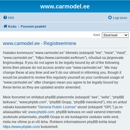
www.carmodel.ee
KKK
Logi sisse
Kodu
Foorumi pealeht
Keel:
www.carmodel.ee - Registreerimine
Hakates kommuuni “www.carmodel.ee” liikmeks (edaspidi "me", "meie", "meid",
“www.carmodel.ee”, “https://www.carmodel.ee/forum”), nõustud sa järgnevate
tingimustega. If you do not agree to be legally bound by all of the following
terms then please do not access and/or use “www.carmodel.ee”. We may
change these at any time and we’ll do our utmost in informing you, though it
would be prudent to review this regularly yourself as your continued usage of
“www.carmodel.ee” after changes mean you agree to be legally bound by
these terms as they are updated and/or amended.
Meie foorumid on ehitatud phpBB platvormile (edaspidi “see”, “selle”, “phpBB
tarkvara”, “www.phpbb.com”, “phpBB Grupp, “phpBB meeskond”), mis on antud
vabaks kasutamiseks “
General Public License
” alusel (edaspidi “GPL”) ja on
allalaaditav siit:
www.phpbb.com
. phpBB tarkvara on vaid vahend internetis
arutelude pidamiseks, phpBB Grupp ei ole kuidagiviisi vastutav selle eest,
mida me võime ja ei või teha. Rohkem informatsiooni phpBB kohta leiad
https://www.phpbb.com/
kodulehelt.