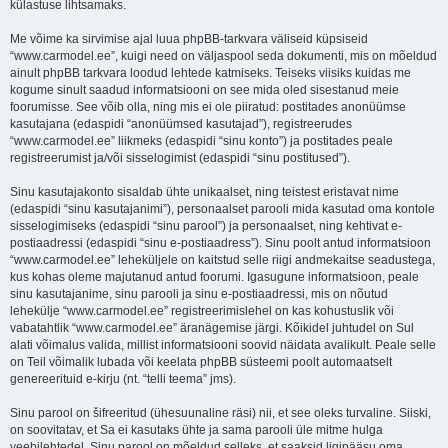
külastuse lihtsamaks.
Me võime ka sirvimise ajal luua phpBB-tarkvara väliseid küpsiseid
“www.carmodel.ee”, kuigi need on väljaspool seda dokumenti, mis on mõeldud
ainult phpBB tarkvara loodud lehtede katmiseks. Teiseks viisiks kuidas me
kogume sinult saadud informatsiooni on see mida oled sisestanud meie
foorumisse. See võib olla, ning mis ei ole piiratud: postitades anonüümse
kasutajana (edaspidi “anonüümsed kasutajad”), registreerudes
“www.carmodel.ee” liikmeks (edaspidi “sinu konto”) ja postitades peale
registreerumist ja/või sisselogimist (edaspidi “sinu postitused”).
Sinu kasutajakonto sisaldab ühte unikaalset, ning teistest eristavat nime
(edaspidi “sinu kasutajanimi”), personaalset parooli mida kasutad oma kontole
sisselogimiseks (edaspidi “sinu parool”) ja personaalset, ning kehtivat e-
postiaadressi (edaspidi “sinu e-postiaadress”). Sinu poolt antud informatsioon
“www.carmodel.ee” leheküljele on kaitstud selle riigi andmekaitse seadustega,
kus kohas oleme majutanud antud foorumi. Igasugune informatsioon, peale
sinu kasutajanime, sinu parooli ja sinu e-postiaadressi, mis on nõutud
lehekülje “www.carmodel.ee” registreerimislehel on kas kohustuslik või
vabatahtlik “www.carmodel.ee” äranägemise järgi. Kõikidel juhtudel on Sul
alati võimalus valida, millist informatsiooni soovid näidata avalikult. Peale selle
on Teil võimalik lubada või keelata phpBB süsteemi poolt automaatselt
genereerituid e-kirju (nt. “telli teema” jms).
Sinu parool on šifreeritud (ühesuunaline räsi) nii, et see oleks turvaline. Siiski,
on soovitatav, et Sa ei kasutaks ühte ja sama parooli üle mitme hulga
veebilehtedel. Sinu parool on mõeldud selleks, et saaksid ligipääsu oma