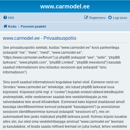
www.carmodel.ee
KKK
Registreeru
Logi sisse
Kodu
Foorumi pealeht
www.carmodel.ee - Privaatsuspoliis
See privaatsuspoliis seletab, kuidas “www.carmodel.ee” koos partneritega
(edaspidi “me”, “meie”, “meid”, “www.carmodel.ee”,
“https://www.carmodel.ee/forum”) ja phpBB (edaspidi “see”, “selle”, “phpBB
tarkvara”, “www.phpbb.com”, “phpBB Limited”, “phpBB meeskond”) kasutab
saadud informatsiooni sinu külastus sessiooni ajal (edaspidi “sinu
informatsioon”).
Sinu poolt saadud informatsiooni kogutakse kahel viisil. Esimene neist on:
Sirvides “www.carmodel.ee” lehekülge, siis lubad phpBB tarkvaral luua
küpsiseid. Küpsised (ehk ingl. k “cookie”) kujutab endast väikest tekstikujulist
andmeplokki, mille veebiserver saadab teie veebilehitsejale ja mis
salvestatakse teie arvuti kõvakettale. Esimesed kaks küpsist sisaldavad ainult
kasutaja identifitseerimise tunnust (edaspidi “kasutajanimi”) ja anonüümse
sessiooni identifitseerimise tunnust (edaspidi “sessiooni-id”), mis on
automaatselt teie jaoks määratud phpBB tarkvara poolt. Kolmas küpsis luuakse
alles siis, kui oled oma veebilehitsejaga sirvinud “www.carmodel.ee” teemasi
ja kasutatakse, et teada saada millised teemad on juba loetud, tehes veebilehe