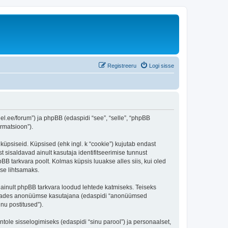
Registreeru
Logi sisse
l.ee/forum”) ja phpBB (edaspidi “see”, “selle”, “phpBB
rmatsioon”).
küpsiseid. Küpsised (ehk ingl. k “cookie”) kujutab endast
t sisaldavad ainult kasutaja identifitseerimise tunnust
BB tarkvara poolt. Kolmas küpsis luuakse alles siis, kui oled
se lihtsamaks.
ainult phpBB tarkvara loodud lehtede katmiseks. Teiseks
ostitades anonüümse kasutajana (edaspidi “anonüümsed
inu postitused”).
ntole sisselogimiseks (edaspidi “sinu parool”) ja personaalset,