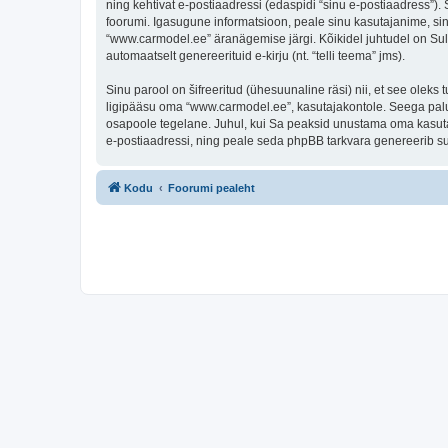
ning kehtivat e-postiaadressi (edaspidi “sinu e-postiaadress”)
foorumi. Igasugune informatsioon, peale sinu kasutajanime, sin
“www.carmodel.ee” äranägemise järgi. Kõikidel juhtudel on Sul a
automaatselt genereerituid e-kirju (nt. “telli teema” jms).
Sinu parool on šifreeritud (ühesuunaline räsi) nii, et see oleks
ligipääsu oma “www.carmodel.ee”, kasutajakontole. Seega palun
osapoole tegelane. Juhul, kui Sa peaksid unustama oma kasutaj
e-postiaadressi, ning peale seda phpBB tarkvara genereerib sul
Kodu
Foorumi pealeht