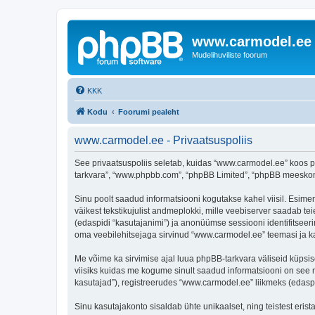
www.carmodel.ee
Mudelihuviliste foorum
KKK
Kodu
Foorumi pealeht
www.carmodel.ee - Privaatsuspoliis
See privaatsuspoliis seletab, kuidas “www.carmodel.ee” koos pa
tarkvara”, “www.phpbb.com”, “phpBB Limited”, “phpBB meeskond”
Sinu poolt saadud informatsiooni kogutakse kahel viisil. Esimen
väikest tekstikujulist andmeplokki, mille veebiserver saadab tei
(edaspidi “kasutajanimi”) ja anonüümse sessiooni identifitseeri
oma veebilehitsejaga sirvinud “www.carmodel.ee” teemasi ja ka
Me võime ka sirvimise ajal luua phpBB-tarkvara väliseid küpsi
viisiks kuidas me kogume sinult saadud informatsiooni on see 
kasutajad”), registreerudes “www.carmodel.ee” liikmeks (edaspidi
Sinu kasutajakonto sisaldab ühte unikaalset, ning teistest eris