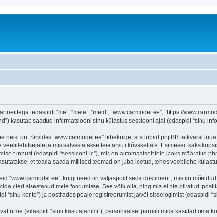
rtneritega (edaspidi “me”, “meie”, “meid”, “www.carmodel.ee”, “https://www.carmode
) kasutab saadud informatsiooni sinu külastus sessiooni ajal (edaspidi “sinu info
e neist on: Sirvides “www.carmodel.ee” lehekülge, siis lubad phpBB tarkvaral luua 
e veebilehitsejale ja mis salvestatakse teie arvuti kõvakettale. Esimesed kaks küpsis
mise tunnust (edaspidi “sessiooni-id”), mis on automaatselt teie jaoks määratud php
sutatakse, et teada saada millised teemad on juba loetud, tehes veebilehe külastu
seid “www.carmodel.ee”, kuigi need on väljaspool seda dokumenti, mis on mõeldud 
mida oled sisestanud meie foorumisse. See võib olla, ning mis ei ole piiratud: p
 “sinu konto”) ja postitades peale registreerumist ja/või sisselogimist (edaspidi “s
tavat nime (edaspidi “sinu kasutajanimi”), personaalset parooli mida kasutad oma ko