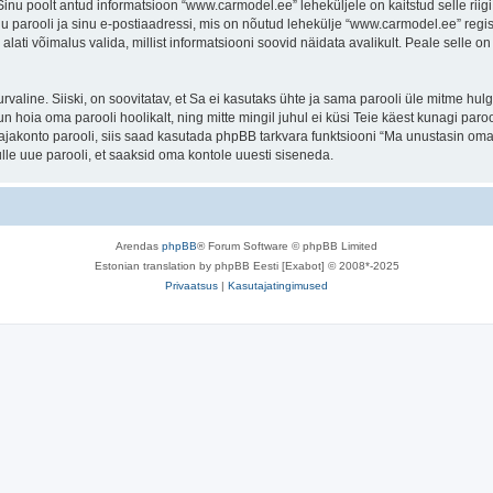
. Sinu poolt antud informatsioon “www.carmodel.ee” leheküljele on kaitstud selle 
u parooli ja sinu e-postiaadressi, mis on nõutud lehekülje “www.carmodel.ee” regist
lati võimalus valida, millist informatsiooni soovid näidata avalikult. Peale selle o
 turvaline. Siiski, on soovitatav, et Sa ei kasutaks ühte ja sama parooli üle mitme h
 hoia oma parooli hoolikalt, ning mitte mingil juhul ei küsi Teie käest kunagi p
akonto parooli, siis saad kasutada phpBB tarkvara funktsiooni “Ma unustasin oma 
le uue parooli, et saaksid oma kontole uuesti siseneda.
Arendas
phpBB
® Forum Software © phpBB Limited
Estonian translation by phpBB Eesti [Exabot] © 2008*-2025
Privaatsus
|
Kasutajatingimused