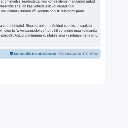
riigi andmekaitse seadustega, kus kohas oleme majutanud antud
reerimislehel on kas kohustuslik või vabatahtlik
n Teil võimalik lubada või keelata phpBB süsteemi poolt
ulga veebilehtedel. Sinu parool on mõeldud selleks, et saaksid
arooli, olgu ta “www.carmodel.ee”, phpBB või mõne muu kolmanda
parooli”. Antud toiminguga küsitakse sinu kasutajanime ja sinu
Kustuta kõik foorumi küpsised
Kõik kellaajad on
UTC+03:00