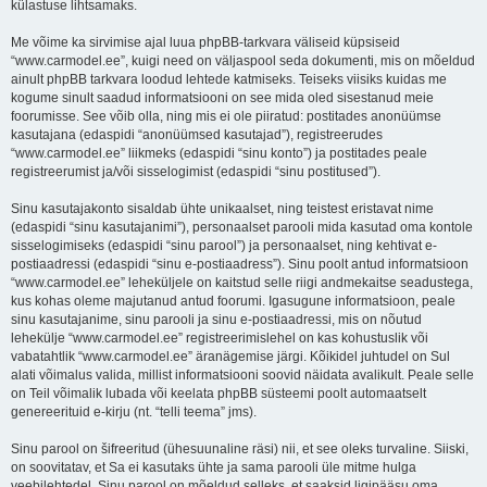
külastuse lihtsamaks.
Me võime ka sirvimise ajal luua phpBB-tarkvara väliseid küpsiseid
“www.carmodel.ee”, kuigi need on väljaspool seda dokumenti, mis on mõeldud
ainult phpBB tarkvara loodud lehtede katmiseks. Teiseks viisiks kuidas me
kogume sinult saadud informatsiooni on see mida oled sisestanud meie
foorumisse. See võib olla, ning mis ei ole piiratud: postitades anonüümse
kasutajana (edaspidi “anonüümsed kasutajad”), registreerudes
“www.carmodel.ee” liikmeks (edaspidi “sinu konto”) ja postitades peale
registreerumist ja/või sisselogimist (edaspidi “sinu postitused”).
Sinu kasutajakonto sisaldab ühte unikaalset, ning teistest eristavat nime
(edaspidi “sinu kasutajanimi”), personaalset parooli mida kasutad oma kontole
sisselogimiseks (edaspidi “sinu parool”) ja personaalset, ning kehtivat e-
postiaadressi (edaspidi “sinu e-postiaadress”). Sinu poolt antud informatsioon
“www.carmodel.ee” leheküljele on kaitstud selle riigi andmekaitse seadustega,
kus kohas oleme majutanud antud foorumi. Igasugune informatsioon, peale
sinu kasutajanime, sinu parooli ja sinu e-postiaadressi, mis on nõutud
lehekülje “www.carmodel.ee” registreerimislehel on kas kohustuslik või
vabatahtlik “www.carmodel.ee” äranägemise järgi. Kõikidel juhtudel on Sul
alati võimalus valida, millist informatsiooni soovid näidata avalikult. Peale selle
on Teil võimalik lubada või keelata phpBB süsteemi poolt automaatselt
genereerituid e-kirju (nt. “telli teema” jms).
Sinu parool on šifreeritud (ühesuunaline räsi) nii, et see oleks turvaline. Siiski,
on soovitatav, et Sa ei kasutaks ühte ja sama parooli üle mitme hulga
veebilehtedel. Sinu parool on mõeldud selleks, et saaksid ligipääsu oma