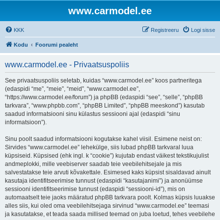
www.carmodel.ee
KKK
Registreeru
Logi sisse
Kodu
Foorumi pealeht
www.carmodel.ee - Privaatsuspoliis
See privaatsuspoliis seletab, kuidas “www.carmodel.ee” koos partneritega
(edaspidi “me”, “meie”, “meid”, “www.carmodel.ee”,
“https://www.carmodel.ee/forum”) ja phpBB (edaspidi “see”, “selle”, “phpBB
tarkvara”, “www.phpbb.com”, “phpBB Limited”, “phpBB meeskond”) kasutab
saadud informatsiooni sinu külastus sessiooni ajal (edaspidi “sinu
informatsioon”).
Sinu poolt saadud informatsiooni kogutakse kahel viisil. Esimene neist on:
Sirvides “www.carmodel.ee” lehekülge, siis lubad phpBB tarkvaral luua
küpsiseid. Küpsised (ehk ingl. k “cookie”) kujutab endast väikest tekstikujulist
andmeplokki, mille veebiserver saadab teie veebilehitsejale ja mis
salvestatakse teie arvuti kõvakettale. Esimesed kaks küpsist sisaldavad ainult
kasutaja identifitseerimise tunnust (edaspidi “kasutajanimi”) ja anonüümse
sessiooni identifitseerimise tunnust (edaspidi “sessiooni-id”), mis on
automaatselt teie jaoks määratud phpBB tarkvara poolt. Kolmas küpsis luuakse
alles siis, kui oled oma veebilehitsejaga sirvinud “www.carmodel.ee” teemasi
ja kasutatakse, et teada saada millised teemad on juba loetud, tehes veebilehe