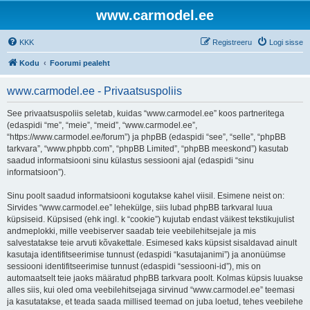
www.carmodel.ee
KKK
Registreeru
Logi sisse
Kodu
Foorumi pealeht
www.carmodel.ee - Privaatsuspoliis
See privaatsuspoliis seletab, kuidas “www.carmodel.ee” koos partneritega
(edaspidi “me”, “meie”, “meid”, “www.carmodel.ee”,
“https://www.carmodel.ee/forum”) ja phpBB (edaspidi “see”, “selle”, “phpBB
tarkvara”, “www.phpbb.com”, “phpBB Limited”, “phpBB meeskond”) kasutab
saadud informatsiooni sinu külastus sessiooni ajal (edaspidi “sinu
informatsioon”).
Sinu poolt saadud informatsiooni kogutakse kahel viisil. Esimene neist on:
Sirvides “www.carmodel.ee” lehekülge, siis lubad phpBB tarkvaral luua
küpsiseid. Küpsised (ehk ingl. k “cookie”) kujutab endast väikest tekstikujulist
andmeplokki, mille veebiserver saadab teie veebilehitsejale ja mis
salvestatakse teie arvuti kõvakettale. Esimesed kaks küpsist sisaldavad ainult
kasutaja identifitseerimise tunnust (edaspidi “kasutajanimi”) ja anonüümse
sessiooni identifitseerimise tunnust (edaspidi “sessiooni-id”), mis on
automaatselt teie jaoks määratud phpBB tarkvara poolt. Kolmas küpsis luuakse
alles siis, kui oled oma veebilehitsejaga sirvinud “www.carmodel.ee” teemasi
ja kasutatakse, et teada saada millised teemad on juba loetud, tehes veebilehe