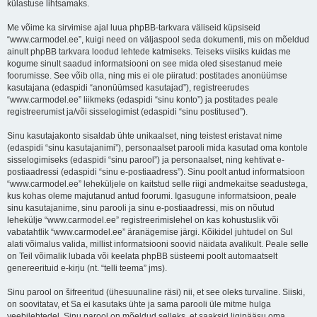
külastuse lihtsamaks.
Me võime ka sirvimise ajal luua phpBB-tarkvara väliseid küpsiseid
“www.carmodel.ee”, kuigi need on väljaspool seda dokumenti, mis on mõeldud
ainult phpBB tarkvara loodud lehtede katmiseks. Teiseks viisiks kuidas me
kogume sinult saadud informatsiooni on see mida oled sisestanud meie
foorumisse. See võib olla, ning mis ei ole piiratud: postitades anonüümse
kasutajana (edaspidi “anonüümsed kasutajad”), registreerudes
“www.carmodel.ee” liikmeks (edaspidi “sinu konto”) ja postitades peale
registreerumist ja/või sisselogimist (edaspidi “sinu postitused”).
Sinu kasutajakonto sisaldab ühte unikaalset, ning teistest eristavat nime
(edaspidi “sinu kasutajanimi”), personaalset parooli mida kasutad oma kontole
sisselogimiseks (edaspidi “sinu parool”) ja personaalset, ning kehtivat e-
postiaadressi (edaspidi “sinu e-postiaadress”). Sinu poolt antud informatsioon
“www.carmodel.ee” leheküljele on kaitstud selle riigi andmekaitse seadustega,
kus kohas oleme majutanud antud foorumi. Igasugune informatsioon, peale
sinu kasutajanime, sinu parooli ja sinu e-postiaadressi, mis on nõutud
lehekülje “www.carmodel.ee” registreerimislehel on kas kohustuslik või
vabatahtlik “www.carmodel.ee” äranägemise järgi. Kõikidel juhtudel on Sul
alati võimalus valida, millist informatsiooni soovid näidata avalikult. Peale selle
on Teil võimalik lubada või keelata phpBB süsteemi poolt automaatselt
genereerituid e-kirju (nt. “telli teema” jms).
Sinu parool on šifreeritud (ühesuunaline räsi) nii, et see oleks turvaline. Siiski,
on soovitatav, et Sa ei kasutaks ühte ja sama parooli üle mitme hulga
veebilehtedel. Sinu parool on mõeldud selleks, et saaksid ligipääsu oma