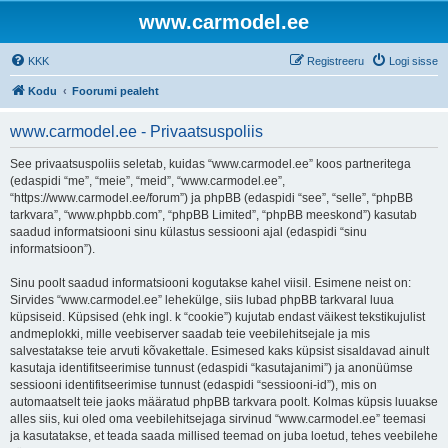
www.carmodel.ee
KKK
Registreeru
Logi sisse
Kodu
Foorumi pealeht
www.carmodel.ee - Privaatsuspoliis
See privaatsuspoliis seletab, kuidas “www.carmodel.ee” koos partneritega
(edaspidi “me”, “meie”, “meid”, “www.carmodel.ee”,
“https://www.carmodel.ee/forum”) ja phpBB (edaspidi “see”, “selle”, “phpBB
tarkvara”, “www.phpbb.com”, “phpBB Limited”, “phpBB meeskond”) kasutab
saadud informatsiooni sinu külastus sessiooni ajal (edaspidi “sinu
informatsioon”).
Sinu poolt saadud informatsiooni kogutakse kahel viisil. Esimene neist on:
Sirvides “www.carmodel.ee” lehekülge, siis lubad phpBB tarkvaral luua
küpsiseid. Küpsised (ehk ingl. k “cookie”) kujutab endast väikest tekstikujulist
andmeplokki, mille veebiserver saadab teie veebilehitsejale ja mis
salvestatakse teie arvuti kõvakettale. Esimesed kaks küpsist sisaldavad ainult
kasutaja identifitseerimise tunnust (edaspidi “kasutajanimi”) ja anonüümse
sessiooni identifitseerimise tunnust (edaspidi “sessiooni-id”), mis on
automaatselt teie jaoks määratud phpBB tarkvara poolt. Kolmas küpsis luuakse
alles siis, kui oled oma veebilehitsejaga sirvinud “www.carmodel.ee” teemasi
ja kasutatakse, et teada saada millised teemad on juba loetud, tehes veebilehe