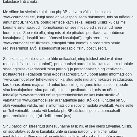
külastuse lihtsamaks.
Me võime ka sirvimise ajal luua phpBB-tarkvara väliseid küpsiseid
“www.carmodel.ee”, kuigi need on väljaspool seda dokumenti, mis on mõeldud
ainult phpBB tarkvara loodud lehtede katmiseks. Teiseks viisiks kuidas me
kogume sinult saadud informatsiooni on see mida oled sisestanud meie
foorumisse. See võib olla, ning mis ei ole piiratud: postitades anonüümse
kasutajana (edaspidi “anonüümsed kasutajad”), registreerudes
“www.carmodel.ee” liikmeks (edaspidi “sinu konto”) ja postitades peale
registreerumist ja/või sisselogimist (edaspidi “sinu postitused”).
Sinu kasutajakonto sisaldab ühte unikaalset, ning teistest eristavat nime
(edaspidi “sinu kasutajanimi”), personaalset parooli mida kasutad oma kontole
sisselogimiseks (edaspidi “sinu parool”) ja personaalset, ning kehtivat e-
postiaadressi (edaspidi “sinu e-postiaadress”). Sinu poolt antud informatsioon
“www.carmodel.ee” leheküljele on kaitstud selle riigi andmekaitse seadustega,
kus kohas oleme majutanud antud foorumi. Igasugune informatsioon, peale
sinu kasutajanime, sinu parooli ja sinu e-postiaadressi, mis on nõutud
lehekülje “www.carmodel.ee” registreerimislehel on kas kohustuslik või
vabatahtlik “www.carmodel.ee” äranägemise järgi. Kõikidel juhtudel on Sul
alati võimalus valida, millist informatsiooni soovid näidata avalikult. Peale selle
on Teil võimalik lubada või keelata phpBB süsteemi poolt automaatselt
genereerituid e-kirju (nt. “telli teema” jms).
Sinu parool on šifreeritud (ühesuunaline räsi) nii, et see oleks turvaline. Siiski,
on soovitatav, et Sa ei kasutaks ühte ja sama parooli üle mitme hulga
veebilehtedel. Sinu parool on mõeldud selleks, et saaksid ligipääsu oma