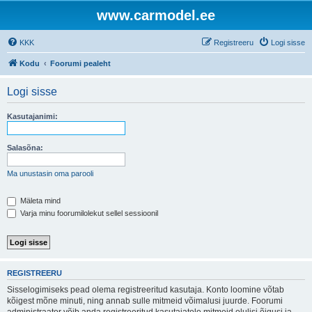
www.carmodel.ee
KKK
Registreeru
Logi sisse
Kodu
Foorumi pealeht
Logi sisse
Kasutajanimi:
Salasõna:
Ma unustasin oma parooli
Mäleta mind
Varja minu foorumilolekut sellel sessioonil
REGISTREERU
Sisselogimiseks pead olema registreeritud kasutaja. Konto loomine võtab
kõigest mõne minuti, ning annab sulle mitmeid võimalusi juurde. Foorumi
administraator võib anda registreeritud kasutajatele mitmeid olulisi õigusi ja