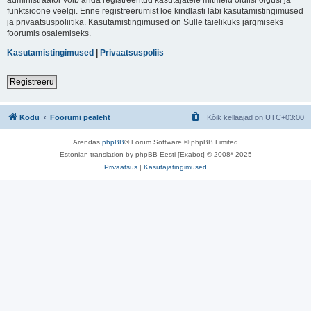
funktsioone veelgi. Enne registreerumist loe kindlasti läbi kasutamistingimused
ja privaatsuspoliitika. Kasutamistingimused on Sulle täielikuks järgmiseks
foorumis osalemiseks.
Kasutamistingimused
|
Privaatsuspoliis
Registreeru
Kodu
Foorumi pealeht
Kõik kellaajad on
UTC+03:00
Arendas
phpBB
® Forum Software © phpBB Limited
Estonian translation by phpBB Eesti [Exabot] © 2008*-2025
Privaatsus
|
Kasutajatingimused