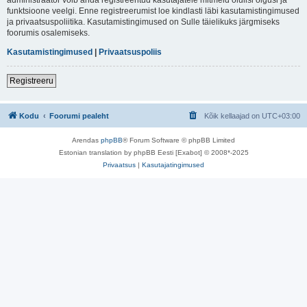
funktsioone veelgi. Enne registreerumist loe kindlasti läbi kasutamistingimused
ja privaatsuspoliitika. Kasutamistingimused on Sulle täielikuks järgmiseks
foorumis osalemiseks.
Kasutamistingimused
|
Privaatsuspoliis
Registreeru
Kodu
Foorumi pealeht
Kõik kellaajad on
UTC+03:00
Arendas
phpBB
® Forum Software © phpBB Limited
Estonian translation by phpBB Eesti [Exabot] © 2008*-2025
Privaatsus
|
Kasutajatingimused