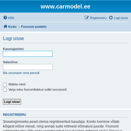
www.carmodel.ee
KKK
Registreeru
Logi sisse
Kodu
Foorumi pealeht
Logi sisse
Kasutajanimi:
Salasõna:
Ma unustasin oma parooli
Mäleta mind
Varja minu foorumilolekut sellel sessioonil
REGISTREERU
Sisselogimiseks pead olema registreeritud kasutaja. Konto loomine võtab
kõigest mõne minuti, ning annab sulle mitmeid võimalusi juurde. Foorumi
administraator võib anda registreeritud kasutajatele mitmeid olulisi õigusi ja