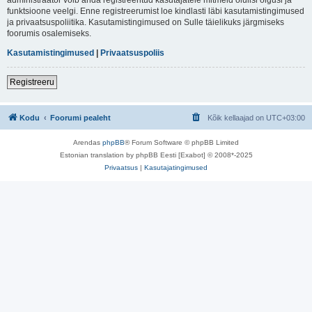
funktsioone veelgi. Enne registreerumist loe kindlasti läbi kasutamistingimused
ja privaatsuspoliitika. Kasutamistingimused on Sulle täielikuks järgmiseks
foorumis osalemiseks.
Kasutamistingimused
|
Privaatsuspoliis
Registreeru
Kodu
Foorumi pealeht
Kõik kellaajad on
UTC+03:00
Arendas
phpBB
® Forum Software © phpBB Limited
Estonian translation by phpBB Eesti [Exabot] © 2008*-2025
Privaatsus
|
Kasutajatingimused