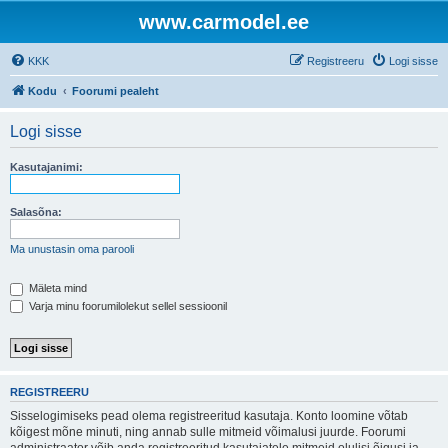
www.carmodel.ee
KKK
Registreeru
Logi sisse
Kodu
Foorumi pealeht
Logi sisse
Kasutajanimi:
Salasõna:
Ma unustasin oma parooli
Mäleta mind
Varja minu foorumilolekut sellel sessioonil
REGISTREERU
Sisselogimiseks pead olema registreeritud kasutaja. Konto loomine võtab
kõigest mõne minuti, ning annab sulle mitmeid võimalusi juurde. Foorumi
administraator võib anda registreeritud kasutajatele mitmeid olulisi õigusi ja