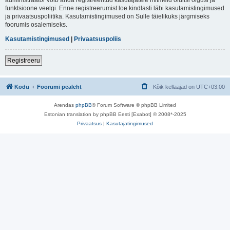
funktsioone veelgi. Enne registreerumist loe kindlasti läbi kasutamistingimused
ja privaatsuspoliitika. Kasutamistingimused on Sulle täielikuks järgmiseks
foorumis osalemiseks.
Kasutamistingimused
|
Privaatsuspoliis
Registreeru
Kodu
Foorumi pealeht
Kõik kellaajad on
UTC+03:00
Arendas
phpBB
® Forum Software © phpBB Limited
Estonian translation by phpBB Eesti [Exabot] © 2008*-2025
Privaatsus
|
Kasutajatingimused