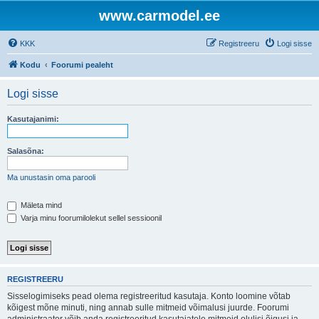
www.carmodel.ee
KKK
Registreeru
Logi sisse
Kodu
Foorumi pealeht
Logi sisse
Kasutajanimi:
Salasõna:
Ma unustasin oma parooli
Mäleta mind
Varja minu foorumilolekut sellel sessioonil
REGISTREERU
Sisselogimiseks pead olema registreeritud kasutaja. Konto loomine võtab
kõigest mõne minuti, ning annab sulle mitmeid võimalusi juurde. Foorumi
administraator võib anda registreeritud kasutajatele mitmeid olulisi õigusi ja