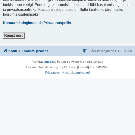
funktsioone veelgi. Enne registreerumist loe kindlasti läbi kasutamistingimused
ja privaatsuspoliitika. Kasutamistingimused on Sulle täielikuks järgmiseks
foorumis osalemiseks.
Kasutamistingimused
|
Privaatsuspoliis
Registreeru
Kodu
Foorumi pealeht
Kõik kellaajad on
UTC+03:00
Arendas
phpBB
® Forum Software © phpBB Limited
Estonian translation by phpBB Eesti [Exabot] © 2008*-2025
Privaatsus
|
Kasutajatingimused