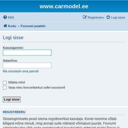
www.carmodel.ee
KKK
Registreeru
Logi sisse
Kodu
Foorumi pealeht
Logi sisse
Kasutajanimi:
Salasõna:
Ma unustasin oma parooli
Mäleta mind
Varja minu foorumilolekut sellel sessioonil
REGISTREERU
Sisselogimiseks pead olema registreeritud kasutaja. Konto loomine võtab
kõigest mõne minuti, ning annab sulle mitmeid võimalusi juurde. Foorumi
administraator võib anda registreeritud kasutajatele mitmeid olulisi õigusi ja