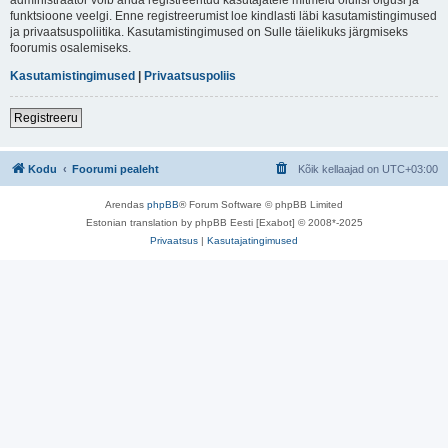
funktsioone veelgi. Enne registreerumist loe kindlasti läbi kasutamistingimused
ja privaatsuspoliitika. Kasutamistingimused on Sulle täielikuks järgmiseks
foorumis osalemiseks.
Kasutamistingimused
|
Privaatsuspoliis
Registreeru
Kodu
Foorumi pealeht
Kõik kellaajad on
UTC+03:00
Arendas
phpBB
® Forum Software © phpBB Limited
Estonian translation by phpBB Eesti [Exabot] © 2008*-2025
Privaatsus
|
Kasutajatingimused