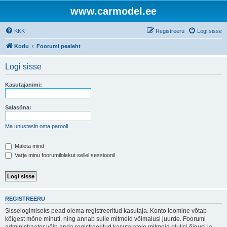
www.carmodel.ee
KKK
Registreeru
Logi sisse
Kodu
Foorumi pealeht
Logi sisse
Kasutajanimi:
Salasõna:
Ma unustasin oma parooli
Mäleta mind
Varja minu foorumilolekut sellel sessioonil
REGISTREERU
Sisselogimiseks pead olema registreeritud kasutaja. Konto loomine võtab
kõigest mõne minuti, ning annab sulle mitmeid võimalusi juurde. Foorumi
administraator võib anda registreeritud kasutajatele mitmeid olulisi õigusi ja