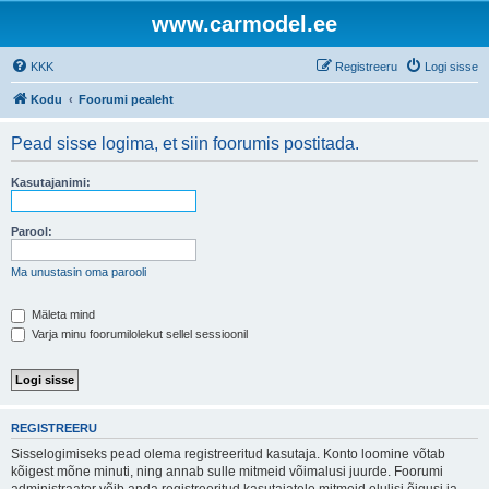
www.carmodel.ee
KKK
Registreeru
Logi sisse
Kodu
Foorumi pealeht
Pead sisse logima, et siin foorumis postitada.
Kasutajanimi:
Parool:
Ma unustasin oma parooli
Mäleta mind
Varja minu foorumilolekut sellel sessioonil
REGISTREERU
Sisselogimiseks pead olema registreeritud kasutaja. Konto loomine võtab
kõigest mõne minuti, ning annab sulle mitmeid võimalusi juurde. Foorumi
administraator võib anda registreeritud kasutajatele mitmeid olulisi õigusi ja