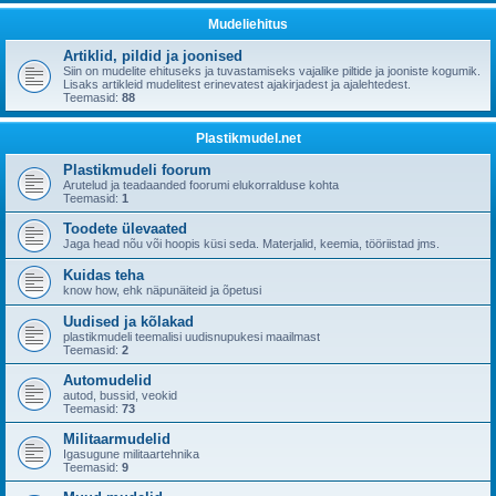
Mudeliehitus
Artiklid, pildid ja joonised
Siin on mudelite ehituseks ja tuvastamiseks vajalike piltide ja jooniste kogumik.
Lisaks artikleid mudelitest erinevatest ajakirjadest ja ajalehtedest.
Teemasid:
88
Plastikmudel.net
Plastikmudeli foorum
Arutelud ja teadaanded foorumi elukorralduse kohta
Teemasid:
1
Toodete ülevaated
Jaga head nõu või hoopis küsi seda. Materjalid, keemia, tööriistad jms.
Kuidas teha
know how, ehk näpunäiteid ja õpetusi
Uudised ja kõlakad
plastikmudeli teemalisi uudisnupukesi maailmast
Teemasid:
2
Automudelid
autod, bussid, veokid
Teemasid:
73
Militaarmudelid
Igasugune militaartehnika
Teemasid:
9