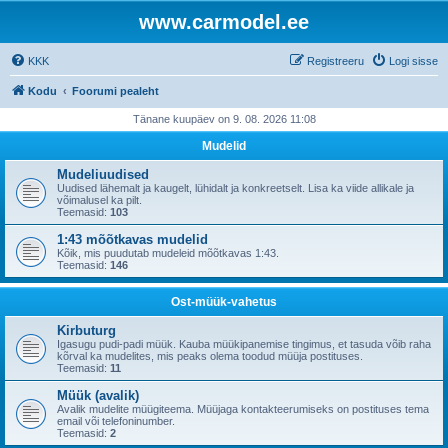
www.carmodel.ee
KKK
Registreeru
Logi sisse
Kodu
Foorumi pealeht
Tänane kuupäev on 9. 08. 2026 11:08
Mudelid
Mudeliuudised
Uudised lähemalt ja kaugelt, lühidalt ja konkreetselt. Lisa ka viide allikale ja
võimalusel ka pilt.
Teemasid:
103
1:43 mõõtkavas mudelid
Kõik, mis puudutab mudeleid mõõtkavas 1:43.
Teemasid:
146
Ost-müük-vahetus
Kirbuturg
Igasugu pudi-padi müük. Kauba müükipanemise tingimus, et tasuda võib raha
kõrval ka mudelites, mis peaks olema toodud müüja postituses.
Teemasid:
11
Müük (avalik)
Avalik mudelite müügiteema. Müüjaga kontakteerumiseks on postituses tema
email või telefoninumber.
Teemasid:
2