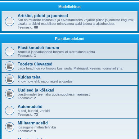
Mudeliehitus
Artiklid, pildid ja joonised
Siin on mudelite ehituseks ja tuvastamiseks vajalike piltide ja jooniste kogumik.
Lisaks artikleid mudelitest erinevatest ajakirjadest ja ajalehtedest.
Teemasid:
88
Plastikmudel.net
Plastikmudeli foorum
Arutelud ja teadaanded foorumi elukorralduse kohta
Teemasid:
1
Toodete ülevaated
Jaga head nõu või hoopis küsi seda. Materjalid, keemia, tööriistad jms.
Kuidas teha
know how, ehk näpunäiteid ja õpetusi
Uudised ja kõlakad
plastikmudeli teemalisi uudisnupukesi maailmast
Teemasid:
2
Automudelid
autod, bussid, veokid
Teemasid:
73
Militaarmudelid
Igasugune militaartehnika
Teemasid:
9