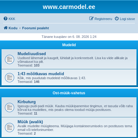
www.carmodel.ee
KKK
Registreeru
Logi sisse
Kodu
Foorumi pealeht
Tänane kuupäev on 6. 08. 2026 1:24
Mudelid
Mudeliuudised
Uudised lähemalt ja kaugelt, lühidalt ja konkreetselt. Lisa ka viide allikale ja
võimalusel ka pilt.
Teemasid:
103
1:43 mõõtkavas mudelid
Kõik, mis puudutab mudeleid mõõtkavas 1:43.
Teemasid:
146
Ost-müük-vahetus
Kirbuturg
Igasugu pudi-padi müük. Kauba müükipanemise tingimus, et tasuda võib raha
kõrval ka mudelites, mis peaks olema toodud müüja postituses.
Teemasid:
11
Müük (avalik)
Avalik mudelite müügiteema. Müüjaga kontakteerumiseks on postituses tema
email või telefoninumber.
Teemasid:
2