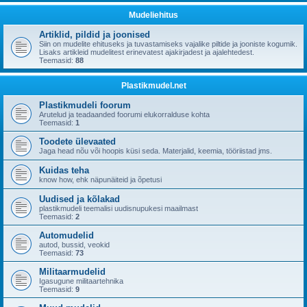
Mudeliehitus
Artiklid, pildid ja joonised
Siin on mudelite ehituseks ja tuvastamiseks vajalike piltide ja jooniste kogumik.
Lisaks artikleid mudelitest erinevatest ajakirjadest ja ajalehtedest.
Teemasid:
88
Plastikmudel.net
Plastikmudeli foorum
Arutelud ja teadaanded foorumi elukorralduse kohta
Teemasid:
1
Toodete ülevaated
Jaga head nõu või hoopis küsi seda. Materjalid, keemia, tööriistad jms.
Kuidas teha
know how, ehk näpunäiteid ja õpetusi
Uudised ja kõlakad
plastikmudeli teemalisi uudisnupukesi maailmast
Teemasid:
2
Automudelid
autod, bussid, veokid
Teemasid:
73
Militaarmudelid
Igasugune militaartehnika
Teemasid:
9