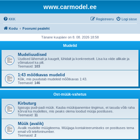
www.carmodel.ee
KKK
Registreeru
Logi sisse
Kodu
Foorumi pealeht
Tänane kuupäev on 8. 08. 2026 18:58
Mudelid
Mudeliuudised
Uudised lähemalt ja kaugelt, lühidalt ja konkreetselt. Lisa ka viide allikale ja
võimalusel ka pilt.
Teemasid:
103
1:43 mõõtkavas mudelid
Kõik, mis puudutab mudeleid mõõtkavas 1:43.
Teemasid:
146
Ost-müük-vahetus
Kirbuturg
Igasugu pudi-padi müük. Kauba müükipanemise tingimus, et tasuda võib raha
kõrval ka mudelites, mis peaks olema toodud müüja postituses.
Teemasid:
11
Müük (avalik)
Avalik mudelite müügiteema. Müüjaga kontakteerumiseks on postituses tema
email või telefoninumber.
Teemasid:
2