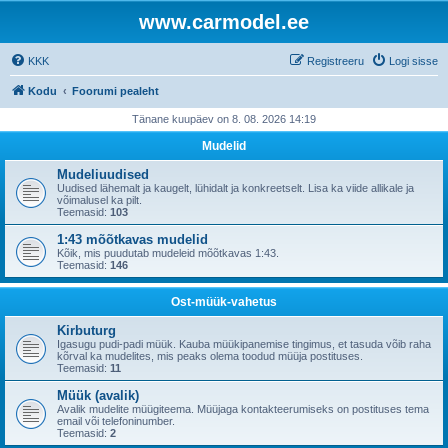
www.carmodel.ee
KKK
Registreeru
Logi sisse
Kodu
Foorumi pealeht
Tänane kuupäev on 8. 08. 2026 14:19
Mudelid
Mudeliuudised
Uudised lähemalt ja kaugelt, lühidalt ja konkreetselt. Lisa ka viide allikale ja
võimalusel ka pilt.
Teemasid:
103
1:43 mõõtkavas mudelid
Kõik, mis puudutab mudeleid mõõtkavas 1:43.
Teemasid:
146
Ost-müük-vahetus
Kirbuturg
Igasugu pudi-padi müük. Kauba müükipanemise tingimus, et tasuda võib raha
kõrval ka mudelites, mis peaks olema toodud müüja postituses.
Teemasid:
11
Müük (avalik)
Avalik mudelite müügiteema. Müüjaga kontakteerumiseks on postituses tema
email või telefoninumber.
Teemasid:
2