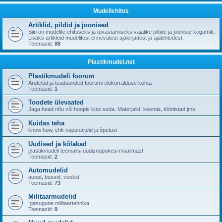
Mudeliehitus
Artiklid, pildid ja joonised
Siin on mudelite ehituseks ja tuvastamiseks vajalike piltide ja jooniste kogumik.
Lisaks artikleid mudelitest erinevatest ajakirjadest ja ajalehtedest.
Teemasid:
88
Plastikmudel.net
Plastikmudeli foorum
Arutelud ja teadaanded foorumi elukorralduse kohta
Teemasid:
1
Toodete ülevaated
Jaga head nõu või hoopis küsi seda. Materjalid, keemia, tööriistad jms.
Kuidas teha
know how, ehk näpunäiteid ja õpetusi
Uudised ja kõlakad
plastikmudeli teemalisi uudisnupukesi maailmast
Teemasid:
2
Automudelid
autod, bussid, veokid
Teemasid:
73
Militaarmudelid
Igasugune militaartehnika
Teemasid:
9