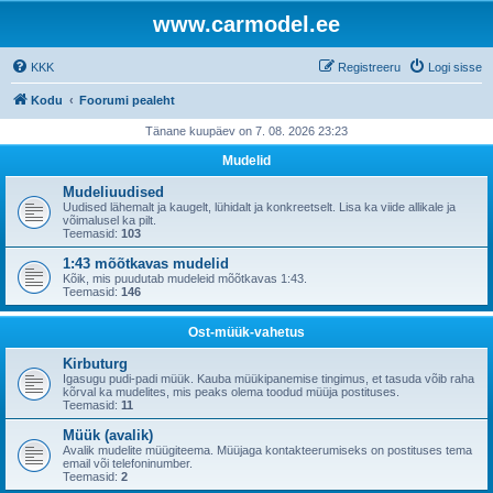
www.carmodel.ee
KKK
Registreeru
Logi sisse
Kodu
Foorumi pealeht
Tänane kuupäev on 7. 08. 2026 23:23
Mudelid
Mudeliuudised
Uudised lähemalt ja kaugelt, lühidalt ja konkreetselt. Lisa ka viide allikale ja
võimalusel ka pilt.
Teemasid:
103
1:43 mõõtkavas mudelid
Kõik, mis puudutab mudeleid mõõtkavas 1:43.
Teemasid:
146
Ost-müük-vahetus
Kirbuturg
Igasugu pudi-padi müük. Kauba müükipanemise tingimus, et tasuda võib raha
kõrval ka mudelites, mis peaks olema toodud müüja postituses.
Teemasid:
11
Müük (avalik)
Avalik mudelite müügiteema. Müüjaga kontakteerumiseks on postituses tema
email või telefoninumber.
Teemasid:
2