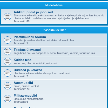
Mudeliehitus
Artiklid, pildid ja joonised
Siin on mudelite ehituseks ja tuvastamiseks vajalike piltide ja jooniste kogumik.
Lisaks artikleid mudelitest erinevatest ajakirjadest ja ajalehtedest.
Teemasid:
88
Plastikmudel.net
Plastikmudeli foorum
Arutelud ja teadaanded foorumi elukorralduse kohta
Teemasid:
1
Toodete ülevaated
Jaga head nõu või hoopis küsi seda. Materjalid, keemia, tööriistad jms.
Kuidas teha
know how, ehk näpunäiteid ja õpetusi
Uudised ja kõlakad
plastikmudeli teemalisi uudisnupukesi maailmast
Teemasid:
2
Automudelid
autod, bussid, veokid
Teemasid:
73
Militaarmudelid
Igasugune militaartehnika
Teemasid:
9