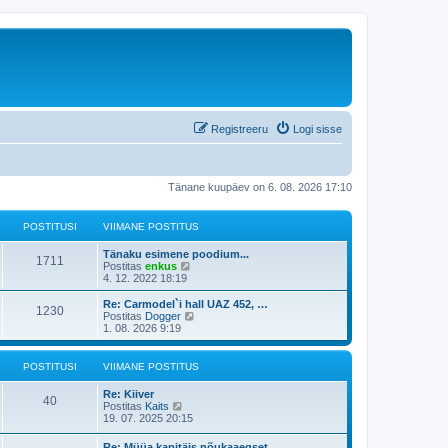
Registreeru
Logi sisse
Tänane kuupäev on 6. 08. 2026 17:10
POSTITUSI
VIIMANE POSTITUS
Tänaku esimene poodium...
1711
V
Postitas
enkus
a
4. 12. 2022 18:19
a
t
Re: Carmodel`i hall UAZ 452, …
1230
a
V
Postitas
Dogger
v
a
1. 08. 2026 9:19
i
a
i
t
m
a
POSTITUSI
VIIMANE POSTITUS
a
v
s
i
Re: Kiiver
t
i
40
V
Postitas
Kaits
p
m
a
19. 07. 2025 20:15
o
a
a
s
s
t
t
Re: Müüa kapitäis nõukaaegset…
t