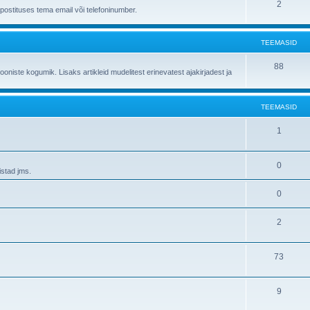
2
ostituses tema email või telefoninumber.
TEEMASID
88
jooniste kogumik. Lisaks artikleid mudelitest erinevatest ajakirjadest ja
TEEMASID
1
0
istad jms.
0
2
73
9