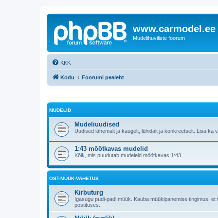
www.carmodel.ee
Mudelihuviliste foorum
KKK
Kodu
Foorumi pealeht
MUDELID
Mudeliuudised
Uudised lähemalt ja kaugelt, lühidalt ja konkreetselt. Lisa ka vii
1:43 mõõtkavas mudelid
Kõik, mis puudutab mudeleid mõõtkavas 1:43.
OST-MÜÜK-VAHETUS
Kirbuturg
Igasugu pudi-padi müük. Kauba müükipanemise tingimus, et 
postituses.