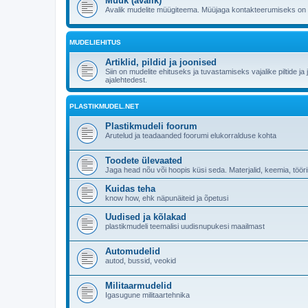
Müük (avalik)
Avalik mudelite müügiteema. Müüjaga kontakteerumiseks on p
MUDELIEHITUS
Artiklid, pildid ja joonised
Siin on mudelite ehituseks ja tuvastamiseks vajalike piltide ja 
ajalehtedest.
PLASTIKMUDEL.NET
Plastikmudeli foorum
Arutelud ja teadaanded foorumi elukorralduse kohta
Toodete ülevaated
Jaga head nõu või hoopis küsi seda. Materjalid, keemia, tööri
Kuidas teha
know how, ehk näpunäiteid ja õpetusi
Uudised ja kõlakad
plastikmudeli teemalisi uudisnupukesi maailmast
Automudelid
autod, bussid, veokid
Militaarmudelid
Igasugune militaartehnika