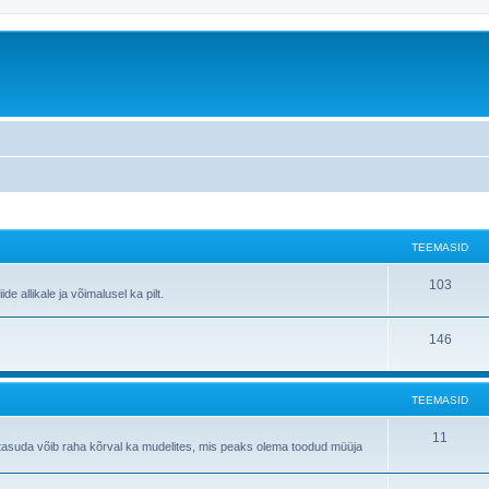
TEEMASID
103
de allikale ja võimalusel ka pilt.
146
TEEMASID
11
tasuda võib raha kõrval ka mudelites, mis peaks olema toodud müüja