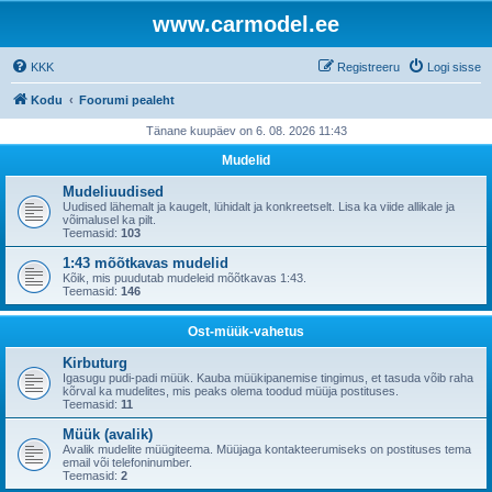
www.carmodel.ee
KKK
Registreeru
Logi sisse
Kodu
Foorumi pealeht
Tänane kuupäev on 6. 08. 2026 11:43
Mudelid
Mudeliuudised
Uudised lähemalt ja kaugelt, lühidalt ja konkreetselt. Lisa ka viide allikale ja
võimalusel ka pilt.
Teemasid:
103
1:43 mõõtkavas mudelid
Kõik, mis puudutab mudeleid mõõtkavas 1:43.
Teemasid:
146
Ost-müük-vahetus
Kirbuturg
Igasugu pudi-padi müük. Kauba müükipanemise tingimus, et tasuda võib raha
kõrval ka mudelites, mis peaks olema toodud müüja postituses.
Teemasid:
11
Müük (avalik)
Avalik mudelite müügiteema. Müüjaga kontakteerumiseks on postituses tema
email või telefoninumber.
Teemasid:
2