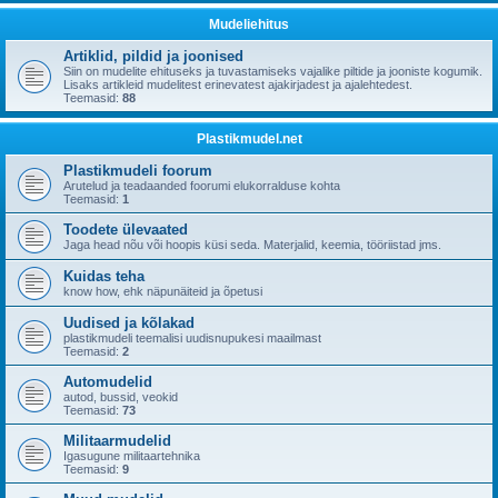
Mudeliehitus
Artiklid, pildid ja joonised
Siin on mudelite ehituseks ja tuvastamiseks vajalike piltide ja jooniste kogumik.
Lisaks artikleid mudelitest erinevatest ajakirjadest ja ajalehtedest.
Teemasid:
88
Plastikmudel.net
Plastikmudeli foorum
Arutelud ja teadaanded foorumi elukorralduse kohta
Teemasid:
1
Toodete ülevaated
Jaga head nõu või hoopis küsi seda. Materjalid, keemia, tööriistad jms.
Kuidas teha
know how, ehk näpunäiteid ja õpetusi
Uudised ja kõlakad
plastikmudeli teemalisi uudisnupukesi maailmast
Teemasid:
2
Automudelid
autod, bussid, veokid
Teemasid:
73
Militaarmudelid
Igasugune militaartehnika
Teemasid:
9